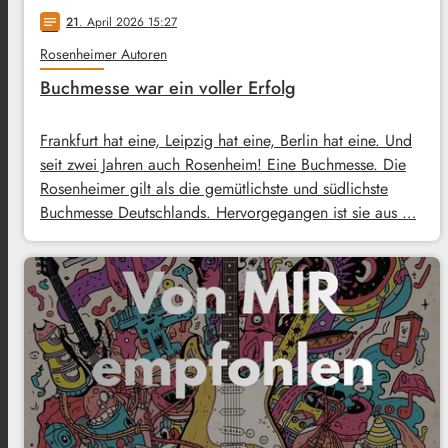
21
. April 2026 15:27
notes
Rosenheimer Autoren
Buchmesse war ein voller Erfolg
Frankfurt hat eine, Leipzig hat eine, Berlin hat eine. Und
seit zwei Jahren auch Rosenheim! Eine Buchmesse. Die
Rosenheimer gilt als die gemütlichste und südlichste
Buchmesse Deutschlands. Hervorgegangen ist sie aus …