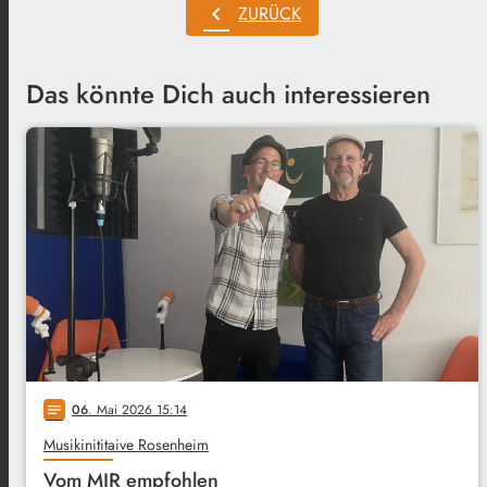
chevron_left
ZURÜCK
Das könnte Dich auch interessieren
06
. Mai 2026 15:14
notes
Musikinititaive Rosenheim
Vom MIR empfohlen