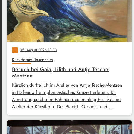
05
. August 2026 13:30
notes
Kulturforum Rosenheim
Besuch bei Gaia, Lilith und Antje Tesche-
Mentzen
Kürzlich durfte ich im Atelier von Antje Tesche-Mentzen
in Hafendorf ein phantastisches Konzert erleben. Kit
Armstrong spielte im Rahmen des Immling Festivals im
Atelier der Künstlerin. Der Pianist, Organist und …