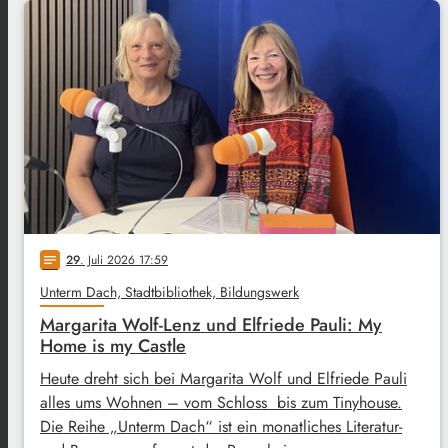
29
. Juli 2026 17:59
notes
Unterm Dach, Stadtbibliothek, Bildungswerk
Margarita Wolf-Lenz und Elfriede Pauli: My
Home is my Castle
Heute dreht sich bei Margarita Wolf und Elfriede Pauli
alles ums Wohnen – vom Schloss bis zum Tinyhouse.
Die Reihe „Unterm Dach“ ist ein monatliches Literatur-