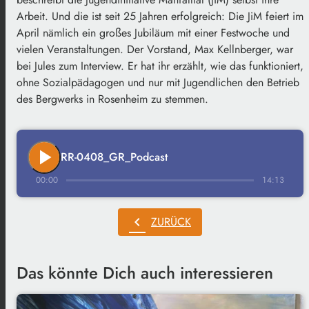
Arbeit. Und die ist seit 25 Jahren erfolgreich: Die JiM feiert im
April nämlich ein großes Jubiläum mit einer Festwoche und
vielen Veranstaltungen. Der Vorstand, Max Kellnberger, war
bei Jules zum Interview. Er hat ihr erzählt, wie das funktioniert,
ohne Sozialpädagogen und nur mit Jugendlichen den Betrieb
des Bergwerks in Rosenheim zu stemmen.
play_arrow
RR-0408_GR_Podcast
00:00
14:13
chevron_left
ZURÜCK
Das könnte Dich auch interessieren