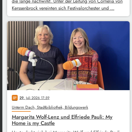
die lange nachwirkt. Unter der Leitung von Cornelia von
Kerssenbrock vereinten sich Festivalorchester und …
29
. Juli 2026 17:59
notes
Unterm Dach, Stadtbibliothek, Bildungswerk
Margarita Wolf-Lenz und Elfriede Pauli: My
Home is my Castle