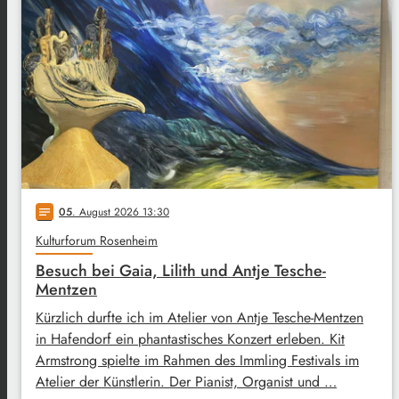
05
. August 2026 13:30
notes
Kulturforum Rosenheim
Besuch bei Gaia, Lilith und Antje Tesche-
Mentzen
Kürzlich durfte ich im Atelier von Antje Tesche-Mentzen
in Hafendorf ein phantastisches Konzert erleben. Kit
Armstrong spielte im Rahmen des Immling Festivals im
Atelier der Künstlerin. Der Pianist, Organist und …