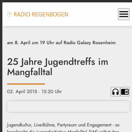
menu
am 8. April um 19 Uhr auf Radio Galaxy Rosenheim
25 Jahre Jugendtreffs im
Mangfalltal
headphones
chrome_reader_mode
02. April 2015
· 15:20 Uhr
Jugendkultur, Live-Bühne, Partyraum und Engagement - so
beschreibt die Jugendinitiative Manfalltal (JiM) selbst ihre