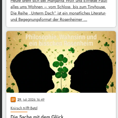
Heute dreht sich bei Margarita Wolf und Elfriede Pauli
alles ums Wohnen – vom Schloss bis zum Tinyhouse.
Die Reihe „Unterm Dach“ ist ein monatliches Literatur-
und Begegnungsformat der Rosenheimer …
29
. Juli 2026 16:49
notes
Knirsch trifft Betzl
Die Sache mit dem Glück