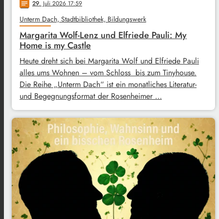
29
. Juli 2026 17:59
notes
Unterm Dach, Stadtbibliothek, Bildungswerk
Margarita Wolf-Lenz und Elfriede Pauli: My
Home is my Castle
Heute dreht sich bei Margarita Wolf und Elfriede Pauli
alles ums Wohnen – vom Schloss bis zum Tinyhouse.
Die Reihe „Unterm Dach“ ist ein monatliches Literatur-
und Begegnungsformat der Rosenheimer …