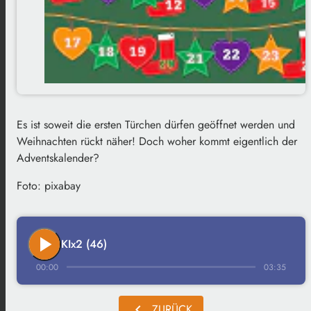
Es ist soweit die ersten Türchen dürfen geöffnet werden und
Weihnachten rückt näher! Doch woher kommt eigentlich der
Adventskalender?
Foto: pixabay
play_arrow
KIx2 (46)
00:00
03:35
chevron_left
ZURÜCK