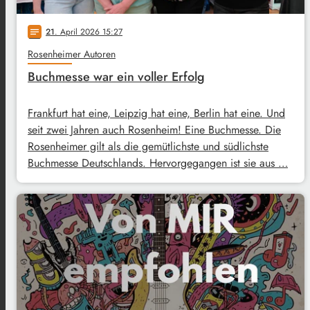
21
. April 2026 15:27
notes
Rosenheimer Autoren
Buchmesse war ein voller Erfolg
Frankfurt hat eine, Leipzig hat eine, Berlin hat eine. Und
seit zwei Jahren auch Rosenheim! Eine Buchmesse. Die
Rosenheimer gilt als die gemütlichste und südlichste
Buchmesse Deutschlands. Hervorgegangen ist sie aus …