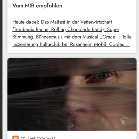
Vom MIR empfohlen
Heute dabei: Das Maifest in der Vetterwirtschaft
(Troubadix Rache, Rolling Chocolade Band): Super
Stimmung. Bühnenmusik mit dem Musical „Grace“ : Tolle
Inszenierung Kulturclub bei Rosenheim Mobil: Cooles …
27
. April 2026 14:56
notes