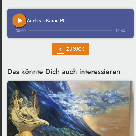
play_arrow
Andreas Karau PC
00:00
16:43
chevron_left
ZURÜCK
Das könnte Dich auch interessieren