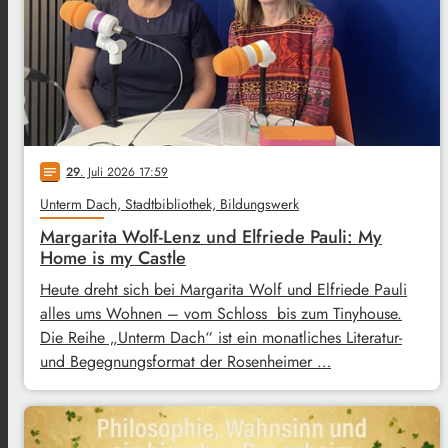
29
. Juli 2026 17:59
notes
Unterm Dach, Stadtbibliothek, Bildungswerk
Margarita Wolf-Lenz und Elfriede Pauli: My
Home is my Castle
Heute dreht sich bei Margarita Wolf und Elfriede Pauli
alles ums Wohnen – vom Schloss bis zum Tinyhouse.
Die Reihe „Unterm Dach“ ist ein monatliches Literatur-
und Begegnungsformat der Rosenheimer …