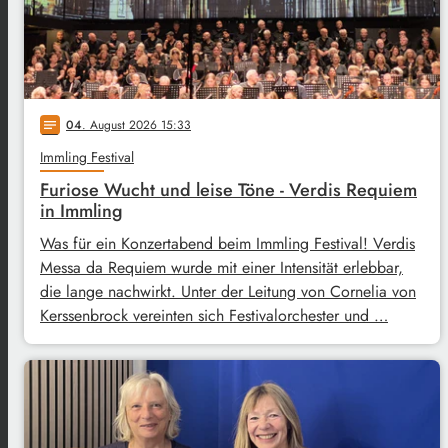
04
. August 2026 15:33
notes
Immling Festival
Furiose Wucht und leise Töne - Verdis Requiem
in Immling
Was für ein Konzertabend beim Immling Festival! Verdis
Messa da Requiem wurde mit einer Intensität erlebbar,
die lange nachwirkt. Unter der Leitung von Cornelia von
Kerssenbrock vereinten sich Festivalorchester und …