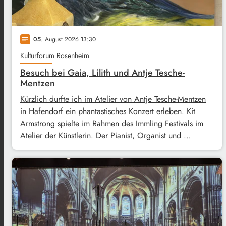
05
. August 2026 13:30
notes
Kulturforum Rosenheim
Besuch bei Gaia, Lilith und Antje Tesche-
Mentzen
Kürzlich durfte ich im Atelier von Antje Tesche-Mentzen
in Hafendorf ein phantastisches Konzert erleben. Kit
Armstrong spielte im Rahmen des Immling Festivals im
Atelier der Künstlerin. Der Pianist, Organist und …