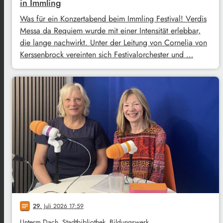
in Immling
Was für ein Konzertabend beim Immling Festival! Verdis
Messa da Requiem wurde mit einer Intensität erlebbar,
die lange nachwirkt. Unter der Leitung von Cornelia von
Kerssenbrock vereinten sich Festivalorchester und …
29
. Juli 2026 17:59
notes
Unterm Dach, Stadtbibliothek, Bildungswerk