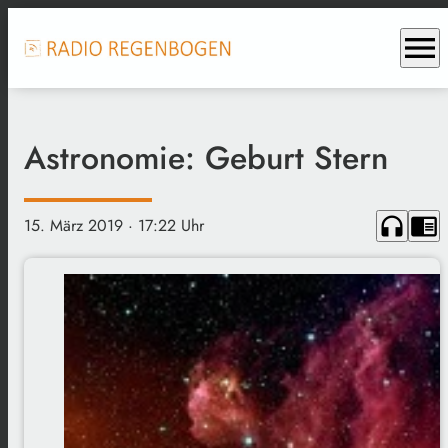
menu
Astronomie: Geburt Stern
headphones
chrome_reader_mode
15. März 2019
· 17:22 Uhr