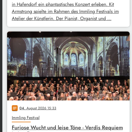
in Hafendorf ein phantastisches Konzert erleben. Kit
Armstrong spielte im Rahmen des Immling Festivals im
Atelier der Künstlerin. Der Pianist, Organist und …
04
. August 2026 15:33
notes
Immling Festival
Furiose Wucht und leise Töne - Verdis Requiem