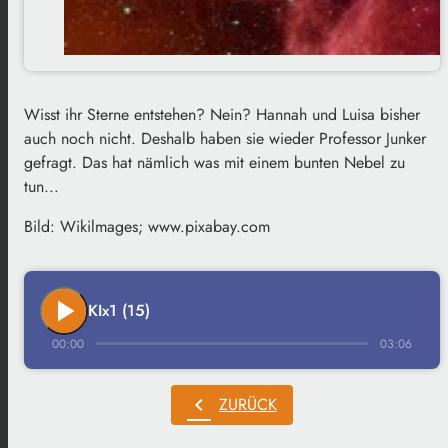
Wisst ihr Sterne entstehen? Nein? Hannah und Luisa bisher
auch noch nicht. Deshalb haben sie wieder Professor Junker
gefragt. Das hat nämlich was mit einem bunten Nebel zu
tun...
Bild: Wikilmages; www.pixabay.com
play_arrow
KIx1 (15)
00:00
03:06
chevron_left
ZURÜCK