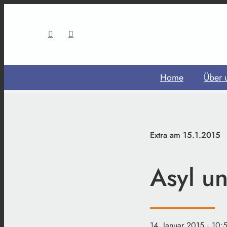
Home
Über 
Extra am 15.1.2015
Asyl u
14. Januar 2015
· 10: