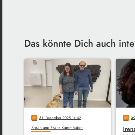
Das könnte Dich auch inte
31
. Dezember 2025 14:42
0
notes
notes
Sarah und Franz Kammhuber
Iren