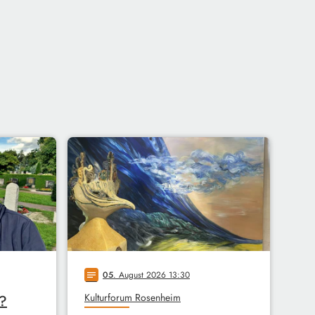
05
. August 2026 13:30
notes
Kulturforum Rosenheim
r?