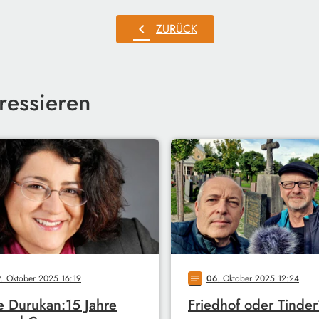
chevron_left
ZURÜCK
ressieren
9
. Oktober 2025 16:19
06
. Oktober 2025 12:24
notes
e Durukan:15 Jahre
Friedhof oder Tinde