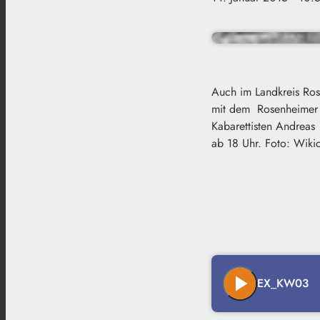
Auch im Landkreis Ros
mit dem Rosenheimer In
Kabarettisten Andreas
ab 18 Uhr. Foto: Wik
play_arrow
EX_KW03