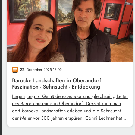
22
. Dezember 2025 17:09
notes
Barocke Landschaften in Oberaudorf:
Faszination - Sehnsucht - Entdeckung
Jürgen Jung ist Gemälderestaurator und gleichzeitig Leiter
des Barockmuseums in Oberaudorf. Derzeit kann man
dort barocke Landschaften erleben und die Sehnsucht
der Maler vor 300 Jahren erspüren. Conni Lechner hat …