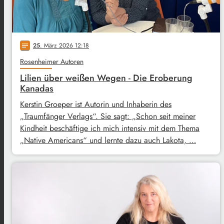
25
. März 2026 12:18
notes
Rosenheimer Autoren
Lilien über weißen Wegen - Die Eroberung
Kanadas
Kerstin Groeper ist Autorin und Inhaberin des
„Traumfänger Verlags“. Sie sagt: „Schon seit meiner
Kindheit beschäftige ich mich intensiv mit dem Thema
„Native Americans“ und lernte dazu auch Lakota, …