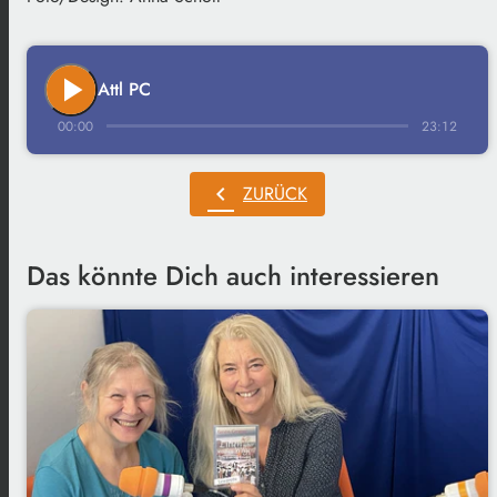
play_arrow
Attl PC
00:00
23:12
chevron_left
ZURÜCK
Das könnte Dich auch interessieren