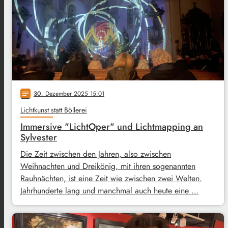
30
. Dezember 2025 15:01
notes
Lichtkunst statt Böllerei
Immersive "LichtOper" und Lichtmapping an
Sylvester
Die Zeit zwischen den Jahren, also zwischen
Weihnachten und Dreikönig, mit ihren sogenannten
Rauhnächten, ist eine Zeit wie zwischen zwei Welten.
Jahrhunderte lang und manchmal auch heute eine …