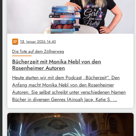
13
. Januar 2026 14:40
notes
Die Tote auf dem Zöllnerweg
Bücherzeit mit Monika Nebl von den
Rosenheimer Autoren
Heute starten wir mit dem Podcast „Bücherzeit“. Den
Anfang macht Monika Nebl von den Rosenheimer
Autoren. Sie selbst schreibt unter verschiedenen Namen
Bücher in diversen Genres (Ainoah Jace, Katie S. …