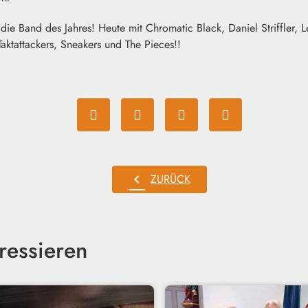
ie Band des Jahres! Heute mit Chromatic Black, Daniel Striffler, 
aktattackers, Sneakers und The Pieces!!
chevron_left
ZURÜCK
ressieren