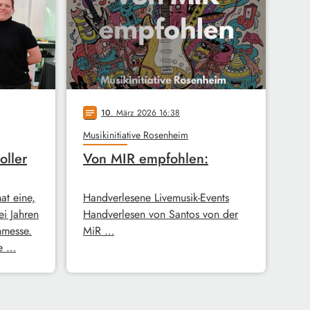
10
. März 2026 16:38
notes
Musikinitiative Rosenheim
oller
Von MIR empfohlen:
hat eine,
Handverlesene Livemusik-Events
ei Jahren
Handverlesen von Santos von der
hmesse.
MiR …
ie …