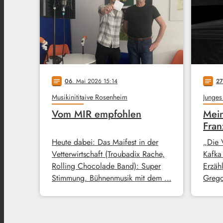
06
. Mai 2026 15:14
27
notes
notes
Musikinititaive Rosenheim
Junges
Vom MIR empfohlen
Mein
Fran
Heute dabei: Das Maifest in der
„Die 
Vetterwirtschaft (Troubadix Rache,
Kafka
Rolling Chocolade Band): Super
Erzähl
Stimmung. Bühnenmusik mit dem …
Grego