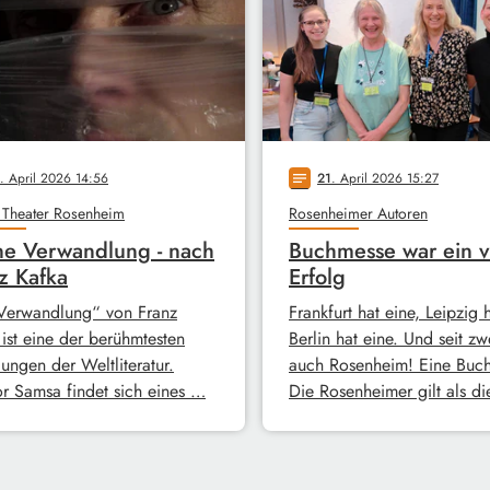
. April 2026 14:56
21
. April 2026 15:27
notes
 Theater Rosenheim
Rosenheimer Autoren
e Verwandlung - nach
Buchmesse war ein v
z Kafka
Erfolg
Verwandlung“ von Franz
Frankfurt hat eine, Leipzig 
 ist eine der berühmtesten
Berlin hat eine. Und seit zw
ungen der Weltliteratur.
auch Rosenheim! Eine Buc
r Samsa findet sich eines …
Die Rosenheimer gilt als d