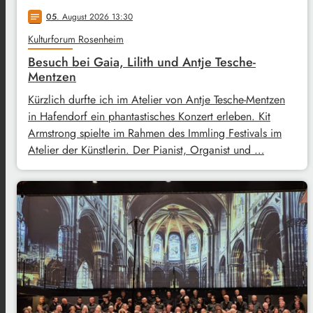
05
. August 2026 13:30
notes
Kulturforum Rosenheim
Besuch bei Gaia, Lilith und Antje Tesche-
Mentzen
Kürzlich durfte ich im Atelier von Antje Tesche-Mentzen
in Hafendorf ein phantastisches Konzert erleben. Kit
Armstrong spielte im Rahmen des Immling Festivals im
Atelier der Künstlerin. Der Pianist, Organist und …