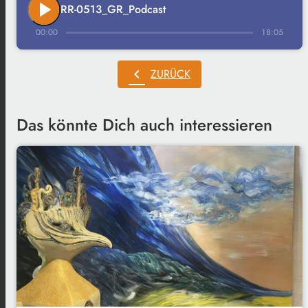
play_arrow
RR-0513_GR_Podcast
00:00
18:05
chevron_left
ZURÜCK
Das könnte Dich auch interessieren