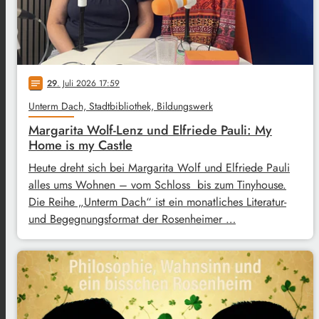
29
. Juli 2026 17:59
notes
Unterm Dach, Stadtbibliothek, Bildungswerk
Margarita Wolf-Lenz und Elfriede Pauli: My
Home is my Castle
Heute dreht sich bei Margarita Wolf und Elfriede Pauli
alles ums Wohnen – vom Schloss bis zum Tinyhouse.
Die Reihe „Unterm Dach“ ist ein monatliches Literatur-
und Begegnungsformat der Rosenheimer …