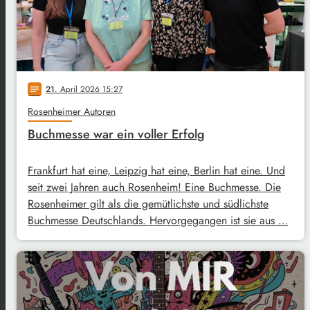
21
. April 2026 15:27
notes
Rosenheimer Autoren
Buchmesse war ein voller Erfolg
Frankfurt hat eine, Leipzig hat eine, Berlin hat eine. Und
seit zwei Jahren auch Rosenheim! Eine Buchmesse. Die
Rosenheimer gilt als die gemütlichste und südlichste
Buchmesse Deutschlands. Hervorgegangen ist sie aus …