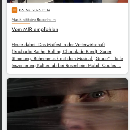
06
. Mai 2026 15:14
notes
Musikinititaive Rosenheim
Vom MIR empfohlen
Heute dabei: Das Maifest in der Vetterwirtschaft
(Troubadix Rache, Rolling Chocolade Band): Super
Stimmung. Bühnenmusik mit dem Musical „Grace“ : Tolle
Inszenierung Kulturclub bei Rosenheim Mobil: Cooles …