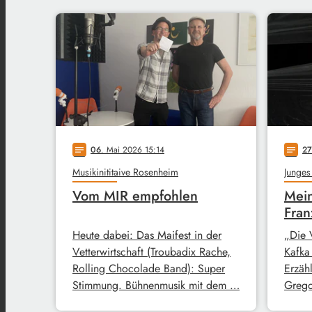
06
. Mai 2026 15:14
27
notes
notes
Musikinititaive Rosenheim
Junges
Vom MIR empfohlen
Mein
Fran
Heute dabei: Das Maifest in der
„Die 
Vetterwirtschaft (Troubadix Rache,
Kafka
Rolling Chocolade Band): Super
Erzähl
Stimmung. Bühnenmusik mit dem …
Grego