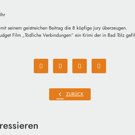
Uhr
mit seinem geistreichen Beitrag die 8 köpfige Jury überzeugen.
dget Film „Tödliche Verbindungen“ ein Krimi der in Bad Tölz gefi
chevron_left
ZURÜCK
ressieren