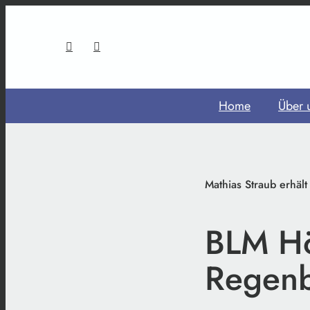
Home
Über 
Mathias Straub erhäl
BLM Hö
Regen