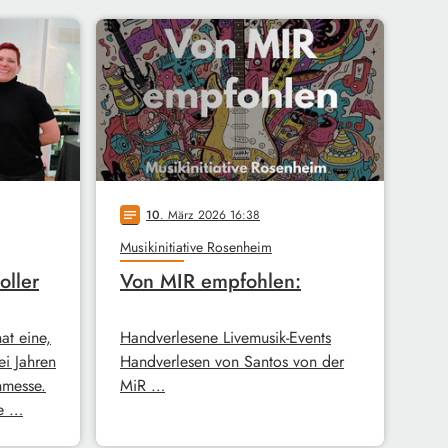
10
. März 2026 16:38
notes
Musikinitiative Rosenheim
oller
Von MIR empfohlen:
hat eine,
Handverlesene Livemusik-Events
ei Jahren
Handverlesen von Santos von der
hmesse.
MiR …
ie …