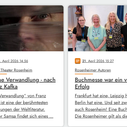
. April 2026 14:56
21
. April 2026 15:27
notes
 Theater Rosenheim
Rosenheimer Autoren
e Verwandlung - nach
Buchmesse war ein v
z Kafka
Erfolg
Verwandlung“ von Franz
Frankfurt hat eine, Leipzig 
 ist eine der berühmtesten
Berlin hat eine. Und seit zw
ungen der Weltliteratur.
auch Rosenheim! Eine Buc
r Samsa findet sich eines …
Die Rosenheimer gilt als d