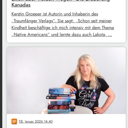
Kanadas
Kerstin Groeper ist Autorin und Inhaberin des
„Traumfänger Verlags“. Sie sagt: „Schon seit meiner
Kindheit beschäftige ich mich intensiv mit dem Thema
„Native Americans“ und lernte dazu auch Lakota, …
13
. Januar 2026 14:40
notes