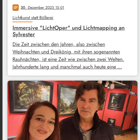
30
. Dezember 2025 15:01
notes
Lichtkunst statt Böllerei
Immersive "LichtOper" und Lichtmapping an
Sylvester
Die Zeit zwischen den Jahren, also zwischen
Weihnachten und Dreikönig, mit ihren sogenannten
Rauhnächten, ist eine Zeit wie zwischen zwei Welten.
Jahrhunderte lang und manchmal auch heute eine …