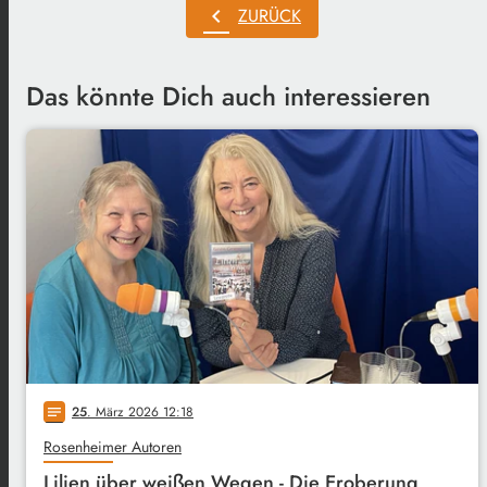
chevron_left
ZURÜCK
Das könnte Dich auch interessieren
25
. März 2026 12:18
notes
Rosenheimer Autoren
Lilien über weißen Wegen - Die Eroberung