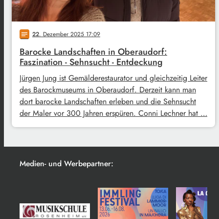
22
. Dezember 2025 17:09
notes
Barocke Landschaften in Oberaudorf:
Faszination - Sehnsucht - Entdeckung
Jürgen Jung ist Gemälderestaurator und gleichzeitig Leiter
des Barockmuseums in Oberaudorf. Derzeit kann man
dort barocke Landschaften erleben und die Sehnsucht
der Maler vor 300 Jahren erspüren. Conni Lechner hat …
Medien- und Werbepartner: