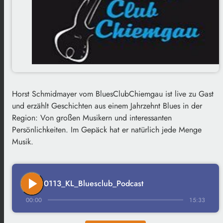
Horst Schmidmayer vom BluesClubChiemgau ist live zu Gast
und erzählt Geschichten aus einem Jahrzehnt Blues in der
Region: Von großen Musikern und interessanten
Persönlichkeiten. Im Gepäck hat er natürlich jede Menge
Musik.
play_arrow
0113_KL_Bluesclub_Podcast
00:00
15:33