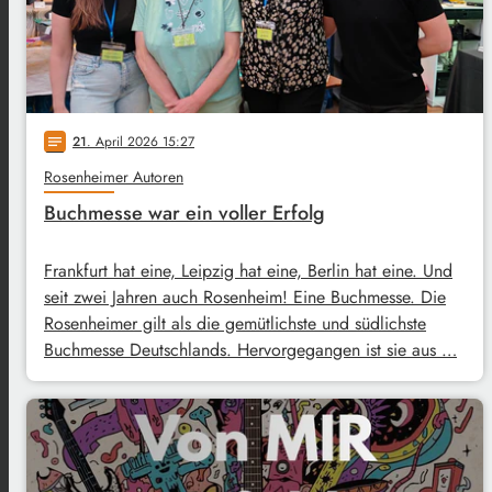
21
. April 2026 15:27
notes
Rosenheimer Autoren
Buchmesse war ein voller Erfolg
Frankfurt hat eine, Leipzig hat eine, Berlin hat eine. Und
seit zwei Jahren auch Rosenheim! Eine Buchmesse. Die
Rosenheimer gilt als die gemütlichste und südlichste
Buchmesse Deutschlands. Hervorgegangen ist sie aus …