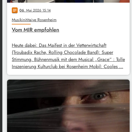
06
. Mai 2026 15:14
notes
Musikinititaive Rosenheim
Vom MIR empfohlen
Heute dabei: Das Maifest in der Vetterwirtschaft
(Troubadix Rache, Rolling Chocolade Band): Super
Stimmung. Bühnenmusik mit dem Musical „Grace“ : Tolle
Inszenierung Kulturclub bei Rosenheim Mobil: Cooles …