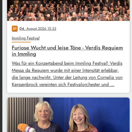
04
. August 2026 15:33
notes
Immling Festival
Furiose Wucht und leise Töne - Verdis Requiem
in Immling
Was für ein Konzertabend beim Immling Festival! Verdis
Messa da Requiem wurde mit einer Intensität erlebbar,
die lange nachwirkt. Unter der Leitung von Cornelia von
Kerssenbrock vereinten sich Festivalorchester und …