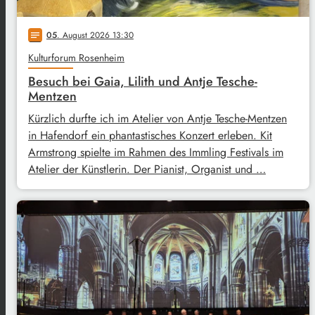
05
. August 2026 13:30
notes
Kulturforum Rosenheim
Besuch bei Gaia, Lilith und Antje Tesche-
Mentzen
Kürzlich durfte ich im Atelier von Antje Tesche-Mentzen
in Hafendorf ein phantastisches Konzert erleben. Kit
Armstrong spielte im Rahmen des Immling Festivals im
Atelier der Künstlerin. Der Pianist, Organist und …