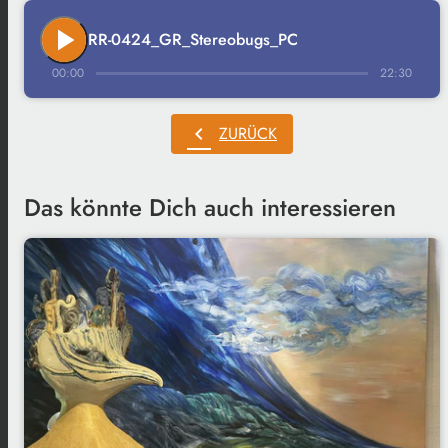
play_arrow
RR-0424_GR_Stereobugs_PC
00:00
22:30
chevron_left
ZURÜCK
Das könnte Dich auch interessieren