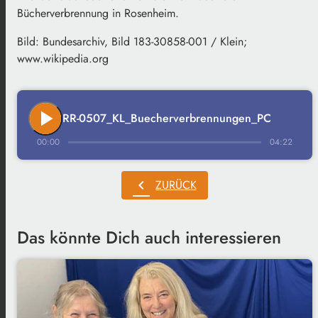
Bücherverbrennung in Rosenheim.
Bild: Bundesarchiv, Bild 183-30858-001 / Klein;
www.wikipedia.org
play_arrow
RR-0507_KL_Buecherverbrennungen_PC
00:00
04:22
chevron_left
ZURÜCK
Das könnte Dich auch interessieren