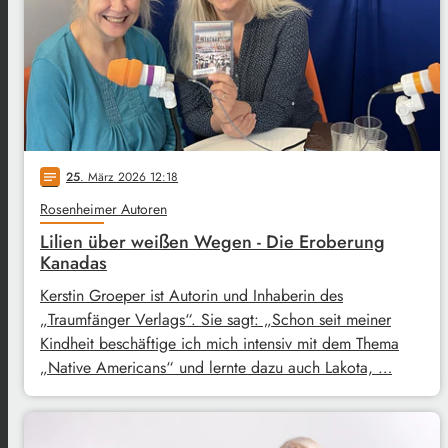
25
. März 2026 12:18
notes
Rosenheimer Autoren
Lilien über weißen Wegen - Die Eroberung
Kanadas
Kerstin Groeper ist Autorin und Inhaberin des
„Traumfänger Verlags“. Sie sagt: „Schon seit meiner
Kindheit beschäftige ich mich intensiv mit dem Thema
„Native Americans“ und lernte dazu auch Lakota, …