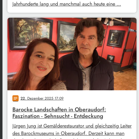
Jahrhunderte lang und manchmal auch heute eine …
22
. Dezember 2025 17:09
notes
Barocke Landschaften in Oberaudorf:
Faszination - Sehnsucht - Entdeckung
Jürgen Jung ist Gemälderestaurator und gleichzeitig Leiter
des Barockmuseums in Oberaudorf. Derzeit kann man