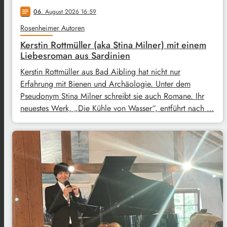
06
. August 2026 16:59
notes
Rosenheimer Autoren
Kerstin Rottmüller (aka Stina Milner) mit einem
Liebesroman aus Sardinien
Kerstin Rottmüller aus Bad Aibling hat nicht nur
Erfahrung mit Bienen und Archäologie. Unter dem
Pseudonym Stina Milner schreibt sie auch Romane. Ihr
neuestes Werk, „Die Kühle von Wasser“, entführt nach …