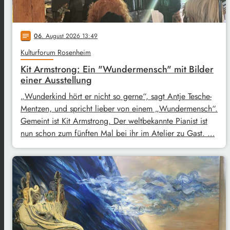
06
. August 2026 13:49
notes
Kulturforum Rosenheim
Kit Armstrong: Ein "Wundermensch" mit Bilder
einer Ausstellung
„Wunderkind hört er nicht so gerne“, sagt Antje Tesche-
Mentzen, und spricht lieber von einem „Wundermensch“.
Gemeint ist Kit Armstrong. Der weltbekannte Pianist ist
nun schon zum fünften Mal bei ihr im Atelier zu Gast. …