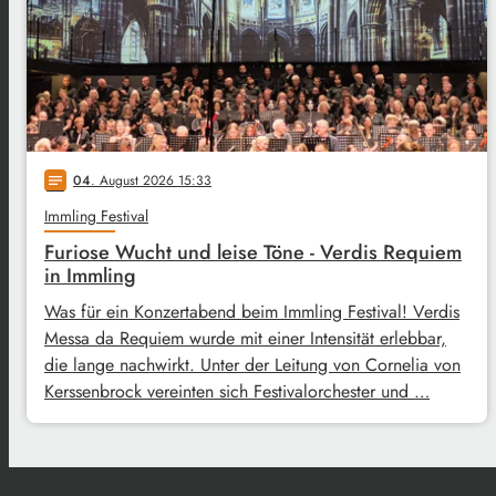
04
. August 2026 15:33
notes
Immling Festival
Furiose Wucht und leise Töne - Verdis Requiem
in Immling
Was für ein Konzertabend beim Immling Festival! Verdis
Messa da Requiem wurde mit einer Intensität erlebbar,
die lange nachwirkt. Unter der Leitung von Cornelia von
Kerssenbrock vereinten sich Festivalorchester und …