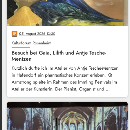
05
. August 2026 13:30
notes
Kulturforum Rosenheim
Besuch bei Gaia, Lilith und Antje Tesche-
Mentzen
Kürzlich durfte ich im Atelier von Antje Tesche-Mentzen
in Hafendorf ein phantastisches Konzert erleben. Kit
Armstrong spielte im Rahmen des Immling Festivals im
Atelier der Künstlerin. Der Pianist, Organist und …