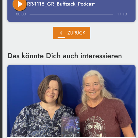
play_arrow
RR-1115_GR_Buffzack_Podcast
00:00
17:10
chevron_left
ZURÜCK
Das könnte Dich auch interessieren