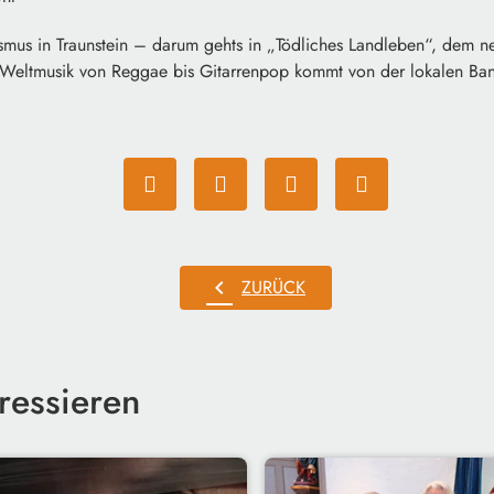
ismus in Traunstein – darum gehts in „Tödliches Landleben“, dem
Weltmusik von Reggae bis Gitarrenpop kommt von der lokalen Ba
chevron_left
ZURÜCK
ressieren