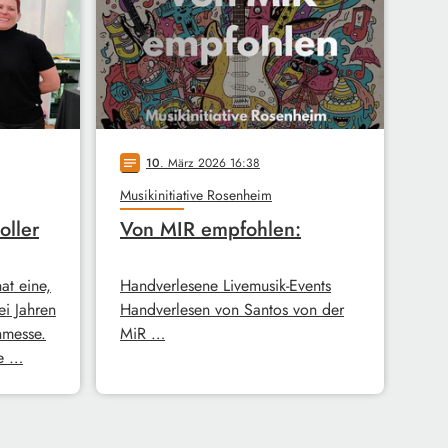
10
. März 2026 16:38
notes
Musikinitiative Rosenheim
oller
Von MIR empfohlen:
hat eine,
Handverlesene Livemusik-Events
ei Jahren
Handverlesen von Santos von der
hmesse.
MiR …
ie …