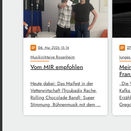
06
. Mai 2026 15:14
27
notes
notes
Musikinititaive Rosenheim
Junges
Vom MIR empfohlen
Mein
Fran
Heute dabei: Das Maifest in der
„Die 
Vetterwirtschaft (Troubadix Rache,
Kafka
Rolling Chocolade Band): Super
Erzähl
Stimmung. Bühnenmusik mit dem …
Grego