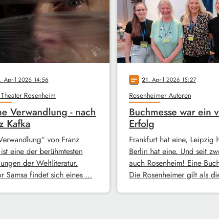
. April 2026 14:56
21
. April 2026 15:27
notes
 Theater Rosenheim
Rosenheimer Autoren
e Verwandlung - nach
Buchmesse war ein v
z Kafka
Erfolg
Verwandlung“ von Franz
Frankfurt hat eine, Leipzig 
 ist eine der berühmtesten
Berlin hat eine. Und seit zw
ungen der Weltliteratur.
auch Rosenheim! Eine Buc
r Samsa findet sich eines …
Die Rosenheimer gilt als d