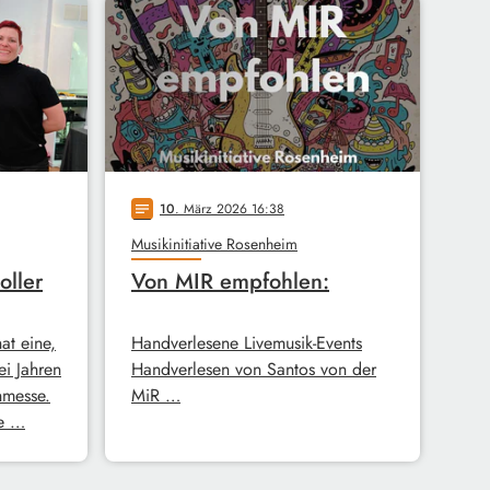
10
. März 2026 16:38
notes
Musikinitiative Rosenheim
oller
Von MIR empfohlen:
hat eine,
Handverlesene Livemusik-Events
ei Jahren
Handverlesen von Santos von der
hmesse.
MiR …
ie …