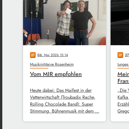
06
. Mai 2026 15:14
27
notes
notes
Musikinititaive Rosenheim
Junges
Vom MIR empfohlen
Mein
Fran
Heute dabei: Das Maifest in der
„Die 
Vetterwirtschaft (Troubadix Rache,
Kafka
Rolling Chocolade Band): Super
Erzähl
Stimmung. Bühnenmusik mit dem …
Grego