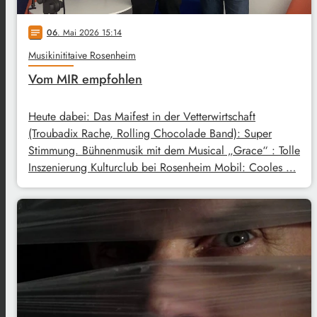
06
. Mai 2026 15:14
notes
Musikinititaive Rosenheim
Vom MIR empfohlen
Heute dabei: Das Maifest in der Vetterwirtschaft
(Troubadix Rache, Rolling Chocolade Band): Super
Stimmung. Bühnenmusik mit dem Musical „Grace“ : Tolle
Inszenierung Kulturclub bei Rosenheim Mobil: Cooles …