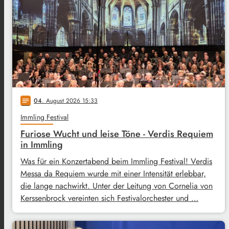
04
. August 2026 15:33
notes
Immling Festival
Furiose Wucht und leise Töne - Verdis Requiem
in Immling
Was für ein Konzertabend beim Immling Festival! Verdis
Messa da Requiem wurde mit einer Intensität erlebbar,
die lange nachwirkt. Unter der Leitung von Cornelia von
Kerssenbrock vereinten sich Festivalorchester und …