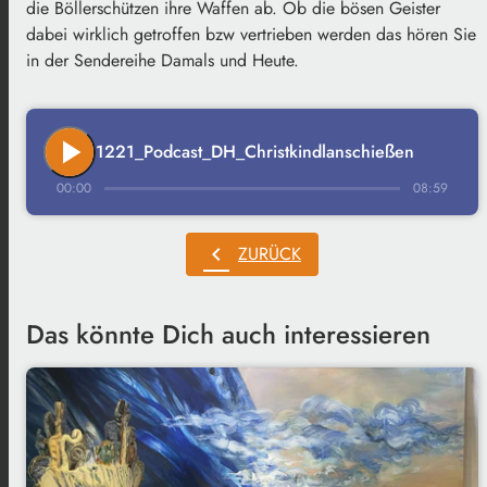
die Böllerschützen ihre Waffen ab. Ob die bösen Geister
dabei wirklich getroffen bzw vertrieben werden das hören Sie
in der Sendereihe Damals und Heute.
play_arrow
1221_Podcast_DH_Christkindlanschießen
00:00
08:59
chevron_left
ZURÜCK
Das könnte Dich auch interessieren