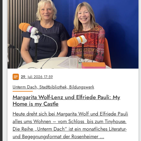
29
. Juli 2026 17:59
notes
Unterm Dach, Stadtbibliothek, Bildungswerk
Margarita Wolf-Lenz und Elfriede Pauli: My
Home is my Castle
Heute dreht sich bei Margarita Wolf und Elfriede Pauli
alles ums Wohnen – vom Schloss bis zum Tinyhouse.
Die Reihe „Unterm Dach“ ist ein monatliches Literatur-
und Begegnungsformat der Rosenheimer …