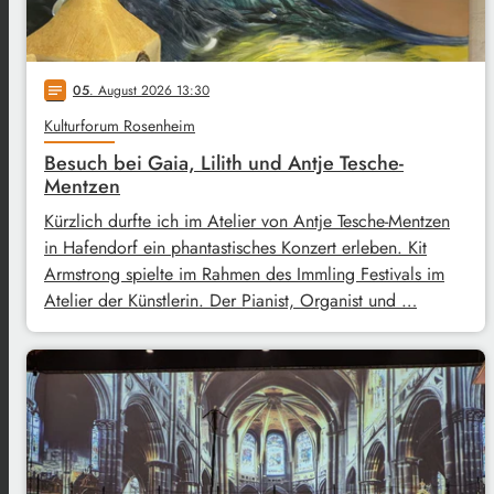
05
. August 2026 13:30
notes
Kulturforum Rosenheim
Besuch bei Gaia, Lilith und Antje Tesche-
Mentzen
Kürzlich durfte ich im Atelier von Antje Tesche-Mentzen
in Hafendorf ein phantastisches Konzert erleben. Kit
Armstrong spielte im Rahmen des Immling Festivals im
Atelier der Künstlerin. Der Pianist, Organist und …