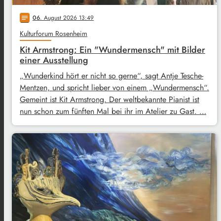
06
. August 2026 13:49
notes
Kulturforum Rosenheim
Kit Armstrong: Ein "Wundermensch" mit Bilder
einer Ausstellung
„Wunderkind hört er nicht so gerne“, sagt Antje Tesche-
Mentzen, und spricht lieber von einem „Wundermensch“.
Gemeint ist Kit Armstrong. Der weltbekannte Pianist ist
nun schon zum fünften Mal bei ihr im Atelier zu Gast. …