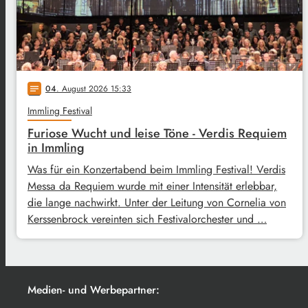
04
. August 2026 15:33
notes
Immling Festival
Furiose Wucht und leise Töne - Verdis Requiem
in Immling
Was für ein Konzertabend beim Immling Festival! Verdis
Messa da Requiem wurde mit einer Intensität erlebbar,
die lange nachwirkt. Unter der Leitung von Cornelia von
Kerssenbrock vereinten sich Festivalorchester und …
Medien- und Werbepartner: