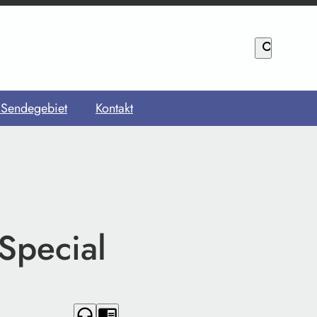
search
 Sendegebiet
Kontakt
Special
headphones
chrome_reader_mode