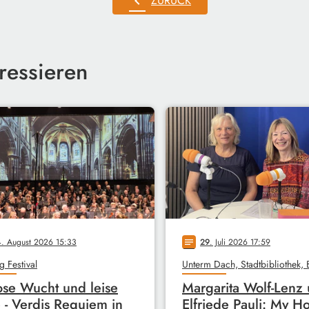
chevron_left
ZURÜCK
ressieren
4
. August 2026 15:33
29
. Juli 2026 17:59
notes
g Festival
ose Wucht und leise
Margarita Wolf-Lenz
 - Verdis Requiem in
Elfriede Pauli: My H