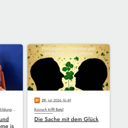
29
. Juli 2026 16:49
notes
Unterm Dach, Stadtbibliothek, Bildungswerk
Knirsch trifft Betzl
 und
Die Sache mit dem Glück
ome is