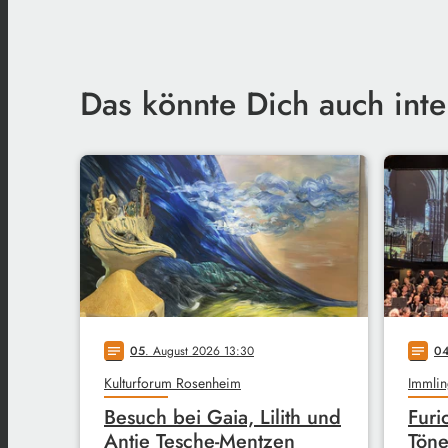
Das könnte Dich auch inte
05
. August 2026 13:30
0
notes
notes
Kulturforum Rosenheim
Immlin
Besuch bei Gaia, Lilith und
Furi
Antje Tesche-Mentzen
Töne