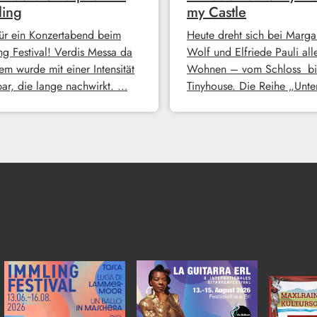
ling
my Castle
ür ein Konzertabend beim
Heute dreht sich bei Margar
ng Festival! Verdis Messa da
Wolf und Elfriede Pauli all
em wurde mit einer Intensität
Wohnen – vom Schloss bi
bar, die lange nachwirkt. …
Tinyhouse. Die Reihe „Unt