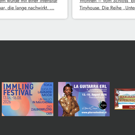
em wurde mit einer Intensität
Wohnen – vom Schloss bi
bar, die lange nachwirkt. …
Tinyhouse. Die Reihe „Unt