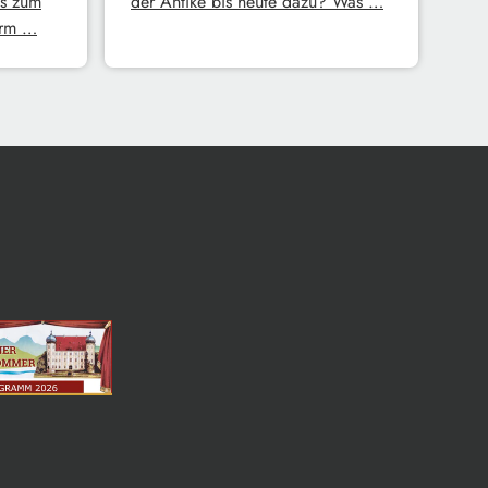
s zum
der Antike bis heute dazu? Was …
erm …