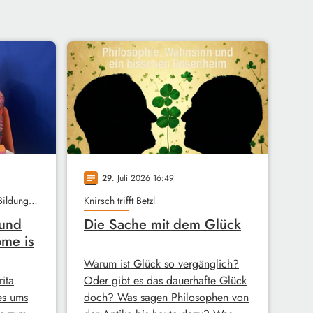
29
. Juli 2026 16:49
notes
Unterm Dach, Stadtbibliothek, Bildungswerk
Knirsch trifft Betzl
 und
Die Sache mit dem Glück
ome is
Warum ist Glück so vergänglich?
ita
Oder gibt es das dauerhafte Glück
es ums
doch? Was sagen Philosophen von