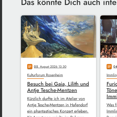
Das könnte Dich auch inte
05
. August 2026 13:30
0
notes
notes
Kulturforum Rosenheim
Immlin
Besuch bei Gaia, Lilith und
Furi
Antje Tesche-Mentzen
Töne
Imm
Kürzlich durfte ich im Atelier von
Antje Tesche-Mentzen in Hafendorf
Was f
ein phantastisches Konzert erleben.
Immli