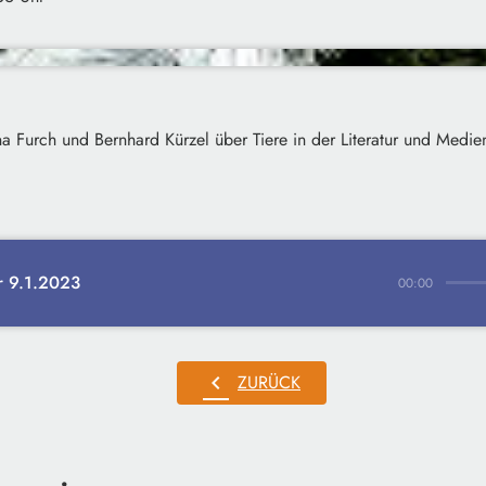
a Furch und Bernhard Kürzel über Tiere in der Literatur und Medie
r 9.1.2023
00:00
chevron_left
ZURÜCK