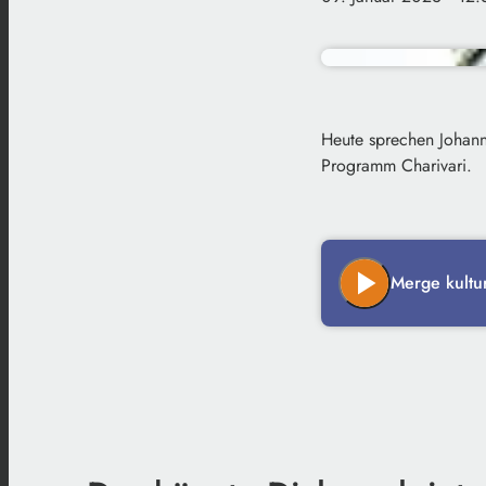
Heute sprechen Johann
Programm Charivari.
play_arrow
Merge kultu