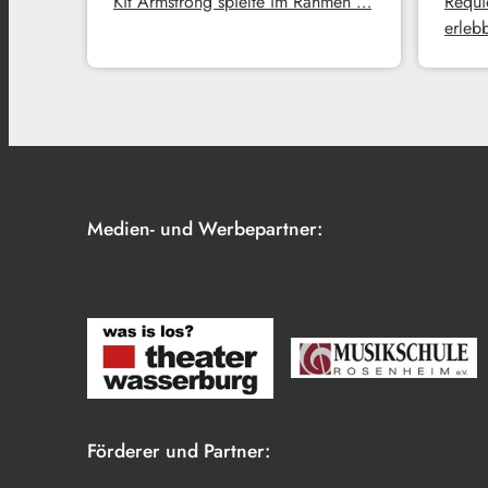
Kit Armstrong spielte im Rahmen …
Requi
erleb
Medien- und Werbepartner:
Förderer und Partner: