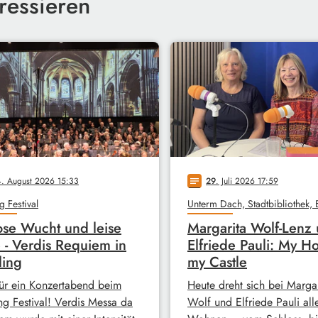
ressieren
4
. August 2026 15:33
29
. Juli 2026 17:59
notes
g Festival
ose Wucht und leise
Margarita Wolf-Lenz
 - Verdis Requiem in
Elfriede Pauli: My H
ling
my Castle
ür ein Konzertabend beim
Heute dreht sich bei Margar
ng Festival! Verdis Messa da
Wolf und Elfriede Pauli all