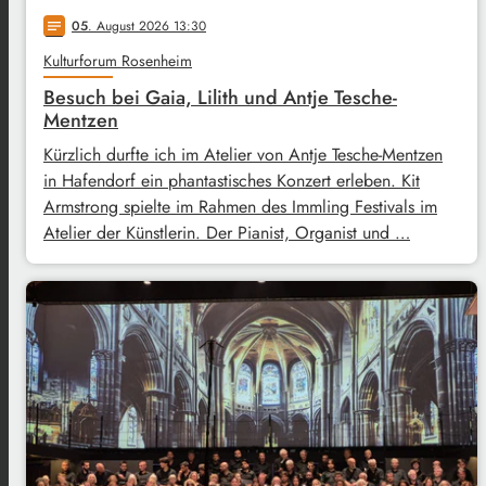
05
. August 2026 13:30
notes
Kulturforum Rosenheim
Besuch bei Gaia, Lilith und Antje Tesche-
Mentzen
Kürzlich durfte ich im Atelier von Antje Tesche-Mentzen
in Hafendorf ein phantastisches Konzert erleben. Kit
Armstrong spielte im Rahmen des Immling Festivals im
Atelier der Künstlerin. Der Pianist, Organist und …