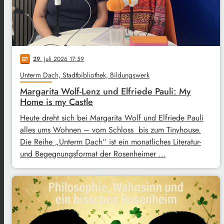
29
. Juli 2026 17:59
notes
Unterm Dach, Stadtbibliothek, Bildungswerk
Margarita Wolf-Lenz und Elfriede Pauli: My
Home is my Castle
Heute dreht sich bei Margarita Wolf und Elfriede Pauli
alles ums Wohnen – vom Schloss bis zum Tinyhouse.
Die Reihe „Unterm Dach“ ist ein monatliches Literatur-
und Begegnungsformat der Rosenheimer …