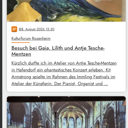
05
. August 2026 13:30
notes
Kulturforum Rosenheim
Besuch bei Gaia, Lilith und Antje Tesche-
Mentzen
Kürzlich durfte ich im Atelier von Antje Tesche-Mentzen
in Hafendorf ein phantastisches Konzert erleben. Kit
Armstrong spielte im Rahmen des Immling Festivals im
Atelier der Künstlerin. Der Pianist, Organist und …