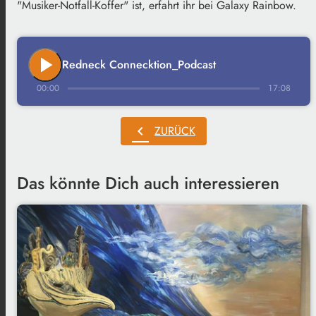
"Musiker-Notfall-Koffer" ist, erfahrt ihr bei Galaxy Rainbow.
play_arrow
Redneck Connecktion_Podcast
00:00
17:08
chevron_left
ZURÜCK
Das könnte Dich auch interessieren