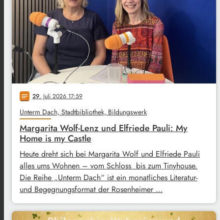
29
. Juli 2026 17:59
notes
Unterm Dach, Stadtbibliothek, Bildungswerk
Margarita Wolf-Lenz und Elfriede Pauli: My
Home is my Castle
Heute dreht sich bei Margarita Wolf und Elfriede Pauli
alles ums Wohnen – vom Schloss bis zum Tinyhouse.
Die Reihe „Unterm Dach“ ist ein monatliches Literatur-
und Begegnungsformat der Rosenheimer …