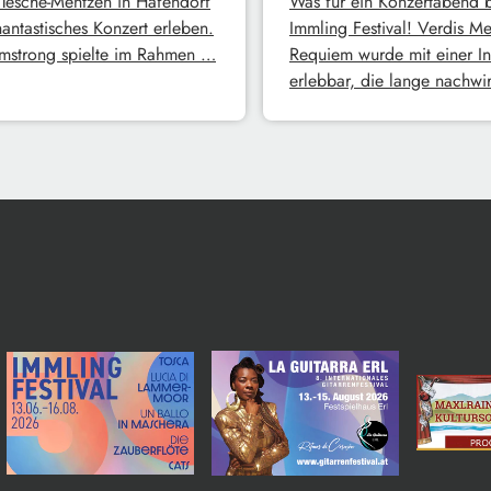
 Tesche-Mentzen in Hafendorf
Was für ein Konzertabend 
hantastisches Konzert erleben.
Immling Festival! Verdis M
rmstrong spielte im Rahmen …
Requiem wurde mit einer Int
erlebbar, die lange nachwi