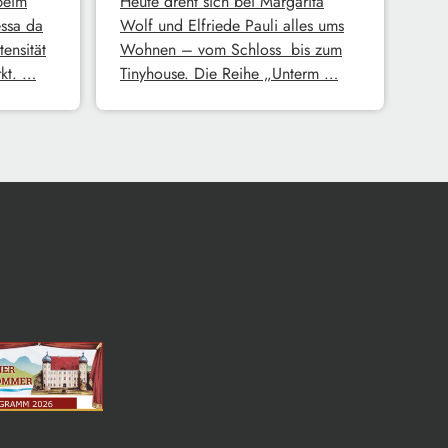
beim
Heute dreht sich bei Margarita
essa da
Wolf und Elfriede Pauli alles ums
ensität
Wohnen – vom Schloss bis zum
rkt. …
Tinyhouse. Die Reihe „Unterm …