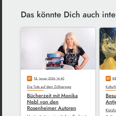
Das könnte Dich auch inte
13
. Januar 2026 14:40
0
notes
notes
Die Tote auf dem Zöllnerweg
Kultur
Bücherzeit mit Monika
Besu
Nebl von den
Antj
Rosenheimer Autoren
Kürzli