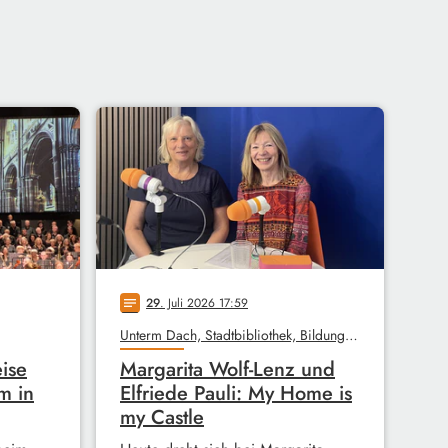
29
. Juli 2026 17:59
notes
Unterm Dach, Stadtbibliothek, Bildungswerk
ise
Margarita Wolf-Lenz und
m in
Elfriede Pauli: My Home is
my Castle