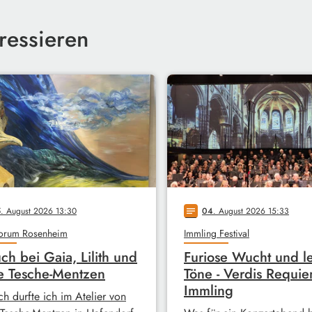
ressieren
5
. August 2026 13:30
04
. August 2026 15:33
notes
forum Rosenheim
Immling Festival
ch bei Gaia, Lilith und
Furiose Wucht und le
e Tesche-Mentzen
Töne - Verdis Requie
Immling
ch durfte ich im Atelier von