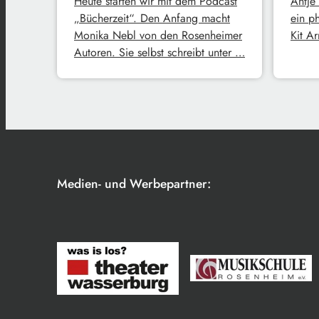
Heute starten wir mit dem Podcast
Antje
„Bücherzeit“. Den Anfang macht
ein p
Monika Nebl von den Rosenheimer
Kit A
Autoren. Sie selbst schreibt unter …
Medien- und Werbepartner: