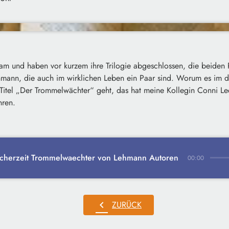
am und haben vor kurzem ihre Trilogie abgeschlossen, die beiden
mann, die auch im wirklichen Leben ein Paar sind. Worum es im dri
Titel „Der Trommelwächter“ geht, das hat meine Kollegin Conni Lec
hren.
cherzeit Trommelwaechter von Lehmann Autoren
00:00
chevron_left
ZURÜCK