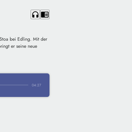
headphones
chrome_reader_mode
toa bei Edling. Mit der
ringt er seine neue
04:27