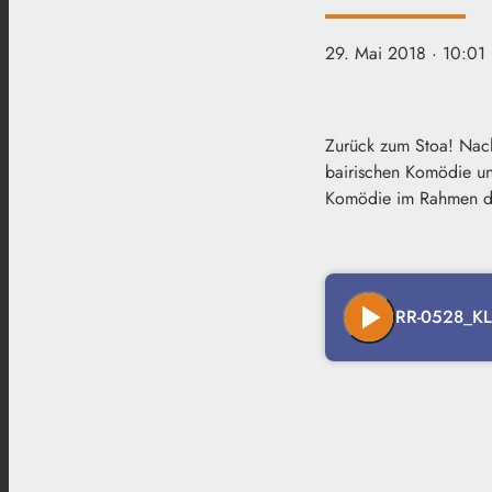
29. Mai 2018
· 10:01
Zurück zum Stoa! Nach
bairischen Komödie und
Komödie im Rahmen des
play_arrow
RR-0528_KL