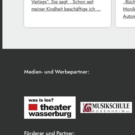
Verlags“. Sie sagt: „Schon seit
„Büch
meiner Kindheit beschäftige ich …
Monik
Autore
Medien- und Werbepartner:
Förderer und Partner: