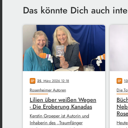
Das könnte Dich auch inte
25
. März 2026 12:18
13
notes
notes
Rosenheimer Autoren
Die To
Lilien über weißen Wegen
Büch
- Die Eroberung Kanadas
Neb
Rose
Kerstin Groeper ist Autorin und
Inhaberin des „Traumfänger
Heute