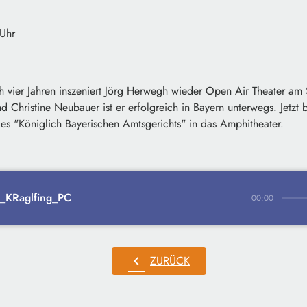
 Uhr
 vier Jahren inszeniert Jörg Herwegh wieder Open Air Theater
am S
 Christine Neubauer ist er erfolgreich in Bayern unterwegs. Jetzt b
 "Königlich Bayerischen Amtsgerichts" in das Amphitheater.
_KRaglfing_PC
00:00
chevron_left
ZURÜCK