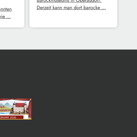
Barockmuseums in Oberaudorf.
Derzeit kann man dort barocke …
annten
 wie …