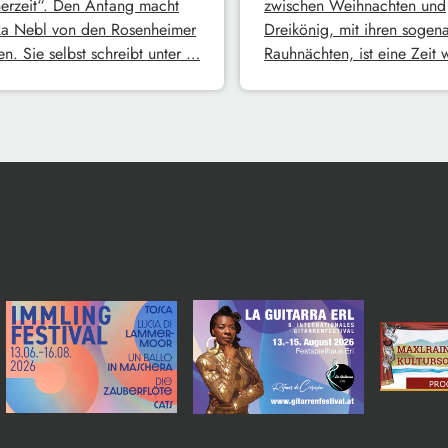
erzeit“. Den Anfang macht
zwischen Weihnachten und
a Nebl von den Rosenheimer
Dreikönig, mit ihren sogen
n. Sie selbst schreibt unter …
Rauhnächten, ist eine Zeit