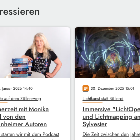
ressieren
. Januar 2026 14:40
30
. Dezember 2025 15:01
notes
te auf dem Zöllnerweg
Lichtkunst statt Böllerei
erzeit mit Monika
Immersive "LichtOpe
l von den
und Lichtmapping a
nheimer Autoren
Sylvester
 starten wir mit dem Podcast
Die Zeit zwischen den Jahre