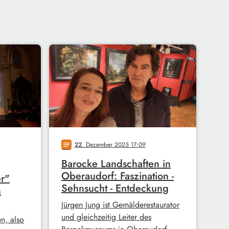
22
. Dezember 2025 17:09
notes
Barocke Landschaften in
Oberaudorf: Faszination -
r"
Sehnsucht - Entdeckung
n
Jürgen Jung ist Gemälderestaurator
und gleichzeitig Leiter des
n, also