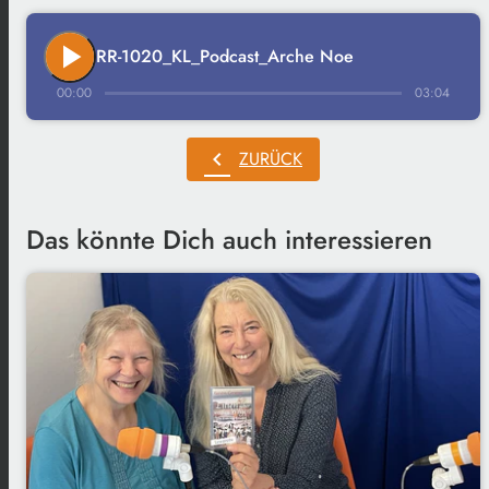
play_arrow
RR-1020_KL_Podcast_Arche Noe
00:00
03:04
chevron_left
ZURÜCK
Das könnte Dich auch interessieren