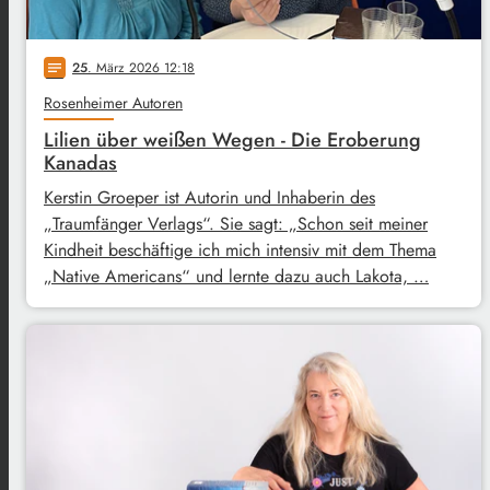
25
. März 2026 12:18
notes
Rosenheimer Autoren
Lilien über weißen Wegen - Die Eroberung
Kanadas
Kerstin Groeper ist Autorin und Inhaberin des
„Traumfänger Verlags“. Sie sagt: „Schon seit meiner
Kindheit beschäftige ich mich intensiv mit dem Thema
„Native Americans“ und lernte dazu auch Lakota, …