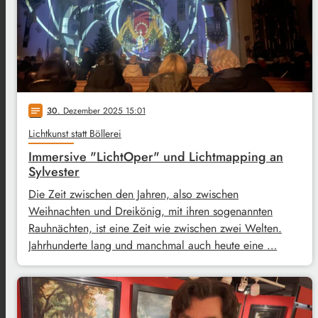
30
. Dezember 2025 15:01
notes
Lichtkunst statt Böllerei
Immersive "LichtOper" und Lichtmapping an
Sylvester
Die Zeit zwischen den Jahren, also zwischen
Weihnachten und Dreikönig, mit ihren sogenannten
Rauhnächten, ist eine Zeit wie zwischen zwei Welten.
Jahrhunderte lang und manchmal auch heute eine …