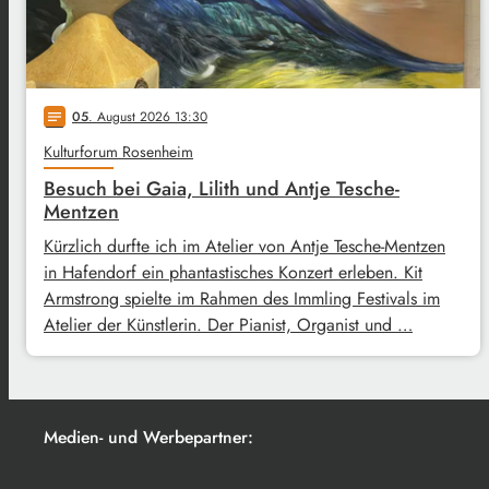
05
. August 2026 13:30
notes
Kulturforum Rosenheim
Besuch bei Gaia, Lilith und Antje Tesche-
Mentzen
Kürzlich durfte ich im Atelier von Antje Tesche-Mentzen
in Hafendorf ein phantastisches Konzert erleben. Kit
Armstrong spielte im Rahmen des Immling Festivals im
Atelier der Künstlerin. Der Pianist, Organist und …
Medien- und Werbepartner: