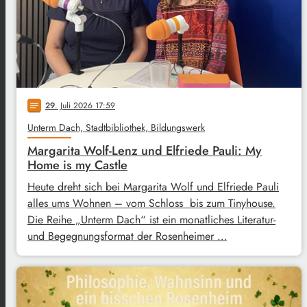
29
. Juli 2026 17:59
notes
Unterm Dach, Stadtbibliothek, Bildungswerk
Margarita Wolf-Lenz und Elfriede Pauli: My
Home is my Castle
Heute dreht sich bei Margarita Wolf und Elfriede Pauli
alles ums Wohnen – vom Schloss bis zum Tinyhouse.
Die Reihe „Unterm Dach“ ist ein monatliches Literatur-
und Begegnungsformat der Rosenheimer …