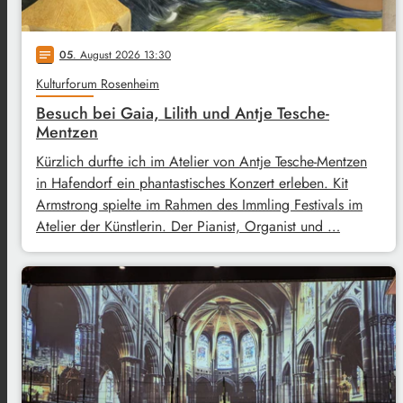
05
. August 2026 13:30
notes
Kulturforum Rosenheim
Besuch bei Gaia, Lilith und Antje Tesche-
Mentzen
Kürzlich durfte ich im Atelier von Antje Tesche-Mentzen
in Hafendorf ein phantastisches Konzert erleben. Kit
Armstrong spielte im Rahmen des Immling Festivals im
Atelier der Künstlerin. Der Pianist, Organist und …