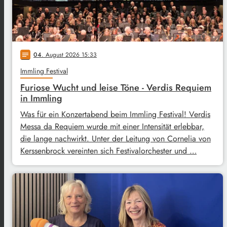
04
. August 2026 15:33
notes
Immling Festival
Furiose Wucht und leise Töne - Verdis Requiem
in Immling
Was für ein Konzertabend beim Immling Festival! Verdis
Messa da Requiem wurde mit einer Intensität erlebbar,
die lange nachwirkt. Unter der Leitung von Cornelia von
Kerssenbrock vereinten sich Festivalorchester und …