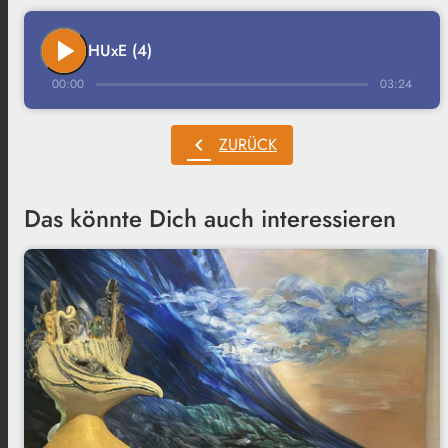
play_arrow
HUxE (4)
00:00
03:24
chevron_left
ZURÜCK
Das könnte Dich auch interessieren