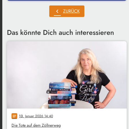
chevron_left
ZURÜCK
Das könnte Dich auch interessieren
13
. Januar 2026 14:40
notes
Die Tote auf dem Zöllnerweg