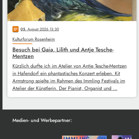
05
. August 2026 13:30
notes
Kulturforum Rosenheim
Besuch bei Gaia, Lilith und Antje Tesche-
Mentzen
Kürzlich durfte ich im Atelier von Antje Tesche-Mentzen
in Hafendorf ein phantastisches Konzert erleben. Kit
Armstrong spielte im Rahmen des Immling Festivals im
Atelier der Künstlerin. Der Pianist, Organist und …
Medien- und Werbepartner: