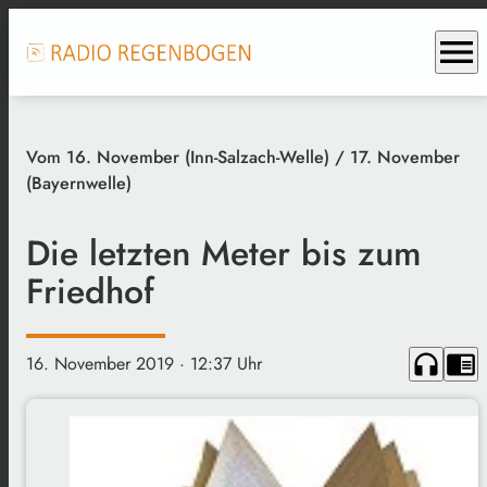
menu
Vom 16. November (Inn-Salzach-Welle) / 17. November
(Bayernwelle)
Die letzten Meter bis zum
Friedhof
headphones
chrome_reader_mode
16. November 2019
· 12:37 Uhr