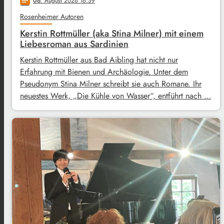
06
. August 2026 16:59
notes
Rosenheimer Autoren
Kerstin Rottmüller (aka Stina Milner) mit einem
Liebesroman aus Sardinien
Kerstin Rottmüller aus Bad Aibling hat nicht nur
Erfahrung mit Bienen und Archäologie. Unter dem
Pseudonym Stina Milner schreibt sie auch Romane. Ihr
neuestes Werk, „Die Kühle von Wasser“, entführt nach …