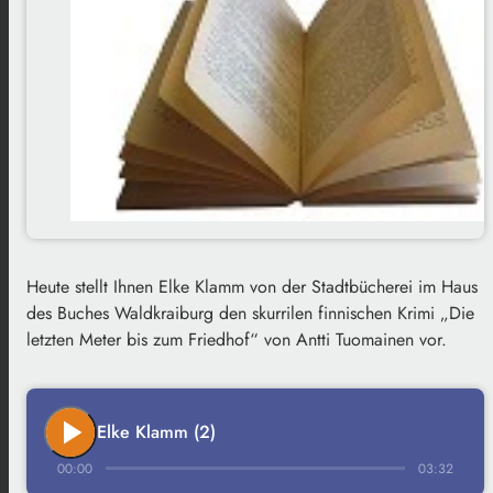
Heute stellt Ihnen Elke Klamm von der Stadtbücherei im Haus
des Buches Waldkraiburg den skurrilen finnischen Krimi „Die
letzten Meter bis zum Friedhof“ von Antti Tuomainen vor.
play_arrow
Elke Klamm (2)
00:00
03:32