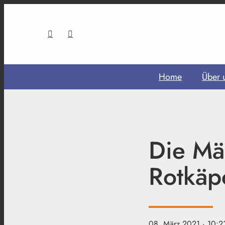
Home
Über 
Die Mä
Rotkäp
08. März 2021
· 10:2