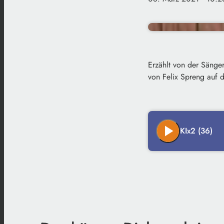
Erzählt von der Sänge
von Felix Spreng auf d
play_arrow
KIx2 (36)