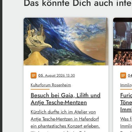
Das könnte Dich auch inte
05
. August 2026 13:30
0
notes
notes
Kulturforum Rosenheim
Immlin
Besuch bei Gaia, Lilith und
Furi
Antje Tesche-Mentzen
Töne
Imm
Kürzlich durfte ich im Atelier von
Antje Tesche-Mentzen in Hafendorf
Was f
ein phantastisches Konzert erleben.
Immli