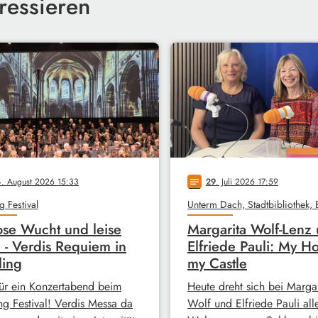
ressieren
4
. August 2026 15:33
29
. Juli 2026 17:59
notes
g Festival
ose Wucht und leise
Margarita Wolf-Lenz
 - Verdis Requiem in
Elfriede Pauli: My H
ling
my Castle
ür ein Konzertabend beim
Heute dreht sich bei Margar
ng Festival! Verdis Messa da
Wolf und Elfriede Pauli all