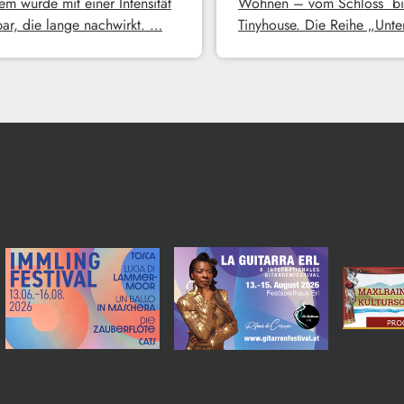
em wurde mit einer Intensität
Wohnen – vom Schloss bi
bar, die lange nachwirkt. …
Tinyhouse. Die Reihe „Unt