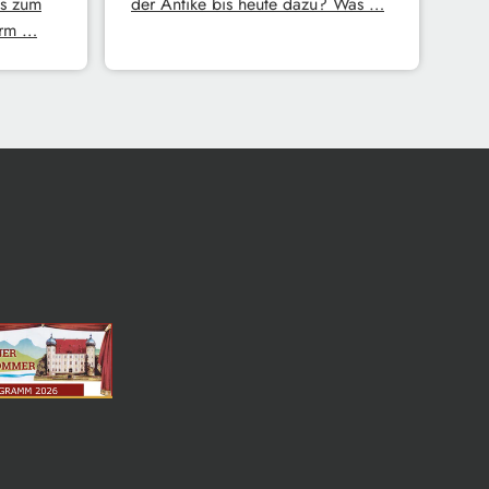
s zum
der Antike bis heute dazu? Was …
erm …