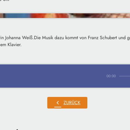
rin Johanna Weiß.Die Musik dazu kommt von Franz Schubert und ge
em Klavier.
00:00
chevron_left
ZURÜCK