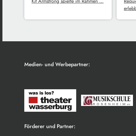
Kit Armstrong spielte im Rahmen …
Requi
erleb
Medien- und Werbepartner:
Förderer und Partner: