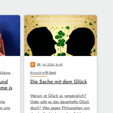
29
. Juli 2026 16:49
notes
Unterm Dach, Stadtbibliothek, Bildungswerk
Knirsch trifft Betzl
 und
Die Sache mit dem Glück
ome is
Warum ist Glück so vergänglich?
ita
Oder gibt es das dauerhafte Glück
es ums
doch? Was sagen Philosophen von