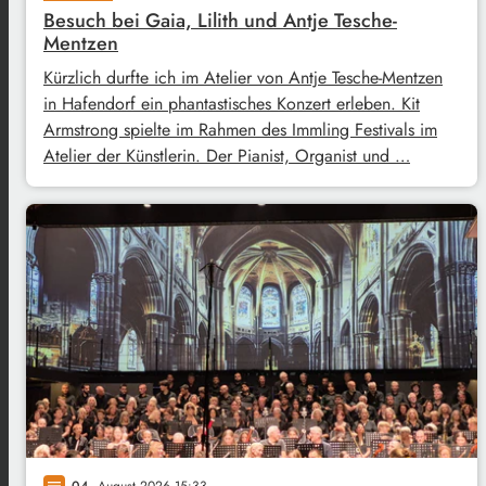
Besuch bei Gaia, Lilith und Antje Tesche-
Mentzen
Kürzlich durfte ich im Atelier von Antje Tesche-Mentzen
in Hafendorf ein phantastisches Konzert erleben. Kit
Armstrong spielte im Rahmen des Immling Festivals im
Atelier der Künstlerin. Der Pianist, Organist und …
04
. August 2026 15:33
notes