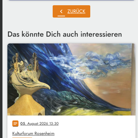
chevron_left
ZURÜCK
Das könnte Dich auch interessieren
05
. August 2026 13:30
notes
Kulturforum Rosenheim