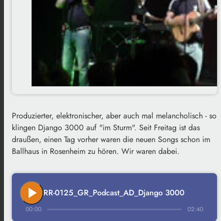
Produzierter, elektronischer, aber auch mal melancholisch - so
klingen Django 3000 auf "im Sturm". Seit Freitag ist das
draußen, einen Tag vorher waren die neuen Songs schon im
Ballhaus in Rosenheim zu hören. Wir waren dabei.
play_arrow
RR-0125_GR_Podcast_AD_Django 3000
00:00
02:40