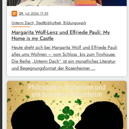
29
. Juli 2026 17:59
notes
Unterm Dach, Stadtbibliothek, Bildungswerk
Margarita Wolf-Lenz und Elfriede Pauli: My
Home is my Castle
Heute dreht sich bei Margarita Wolf und Elfriede Pauli
alles ums Wohnen – vom Schloss bis zum Tinyhouse.
Die Reihe „Unterm Dach“ ist ein monatliches Literatur-
und Begegnungsformat der Rosenheimer …