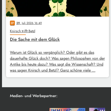
29
. Juli 2026 16:49
notes
Knirsch trifft Betzl
Die Sache mit dem Glück
Warum ist Glück so vergänglich? Oder gibt es das
dauerhafte Glück doch? Was sagen Philosophen von der
Antike bis heute dazu? Was sagt die Wissenschaft? Und
was sagen Knirsch und Betzl? Ganz schöne viele …
Medien- und Werbepartner: