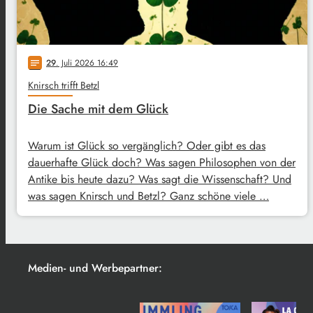
29
. Juli 2026 16:49
notes
Knirsch trifft Betzl
Die Sache mit dem Glück
Warum ist Glück so vergänglich? Oder gibt es das
dauerhafte Glück doch? Was sagen Philosophen von der
Antike bis heute dazu? Was sagt die Wissenschaft? Und
was sagen Knirsch und Betzl? Ganz schöne viele …
Medien- und Werbepartner: