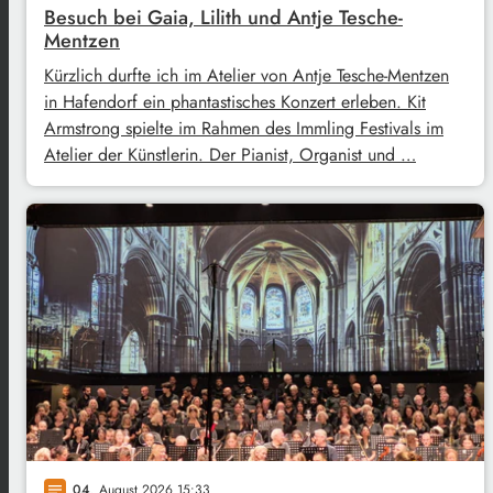
Besuch bei Gaia, Lilith und Antje Tesche-
Mentzen
Kürzlich durfte ich im Atelier von Antje Tesche-Mentzen
in Hafendorf ein phantastisches Konzert erleben. Kit
Armstrong spielte im Rahmen des Immling Festivals im
Atelier der Künstlerin. Der Pianist, Organist und …
04
. August 2026 15:33
notes