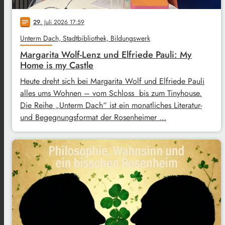
29
. Juli 2026 17:59
notes
Unterm Dach, Stadtbibliothek, Bildungswerk
Margarita Wolf-Lenz und Elfriede Pauli: My
Home is my Castle
Heute dreht sich bei Margarita Wolf und Elfriede Pauli
alles ums Wohnen – vom Schloss bis zum Tinyhouse.
Die Reihe „Unterm Dach“ ist ein monatliches Literatur-
und Begegnungsformat der Rosenheimer …