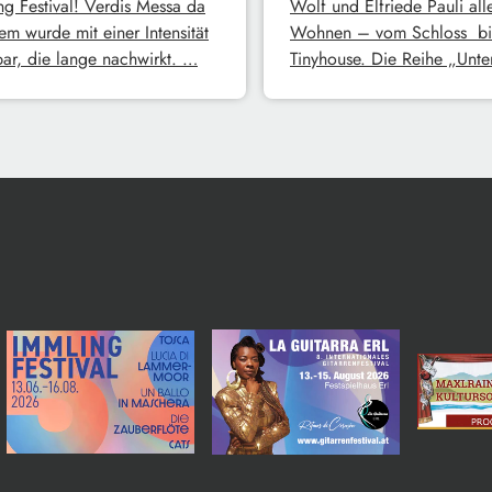
ng Festival! Verdis Messa da
Wolf und Elfriede Pauli all
em wurde mit einer Intensität
Wohnen – vom Schloss bi
bar, die lange nachwirkt. …
Tinyhouse. Die Reihe „Unt