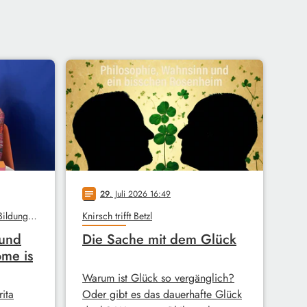
29
. Juli 2026 16:49
notes
Unterm Dach, Stadtbibliothek, Bildungswerk
Knirsch trifft Betzl
 und
Die Sache mit dem Glück
ome is
Warum ist Glück so vergänglich?
ita
Oder gibt es das dauerhafte Glück