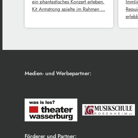
ein phantastisches Konzert erleben.
Immli
Kit Armstrong spielte im Rahmen …
Requi
erleb
Medien- und Werbepartner:
Förderer und Partner: