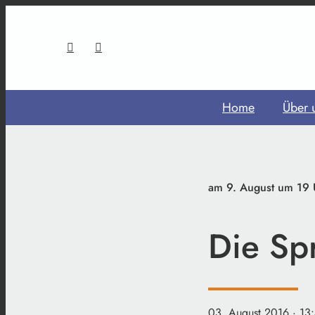
Home
Über 
am 9. August um 19 
Die Spr
03. August 2016
· 13