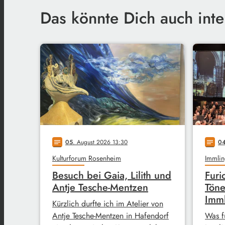
Das könnte Dich auch inte
05
. August 2026 13:30
0
notes
notes
Kulturforum Rosenheim
Immlin
Besuch bei Gaia, Lilith und
Furi
Antje Tesche-Mentzen
Töne
Imm
Kürzlich durfte ich im Atelier von
Antje Tesche-Mentzen in Hafendorf
Was f