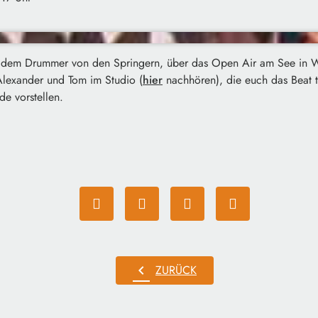
, dem Drummer von den Springern, über das Open Air am See in 
lexander und Tom im Studio (
hier
nachhören), die euch das Beat t
e vorstellen.
chevron_left
ZURÜCK