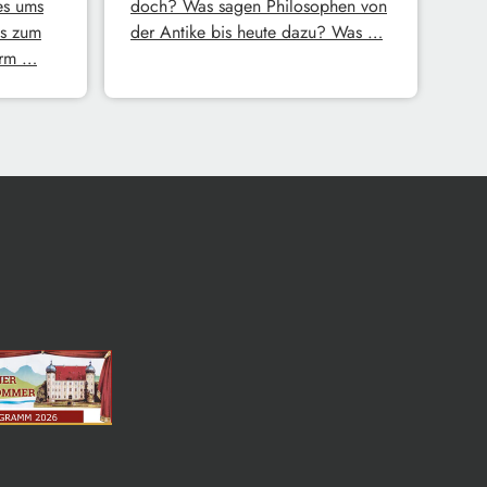
es ums
doch? Was sagen Philosophen von
s zum
der Antike bis heute dazu? Was …
erm …