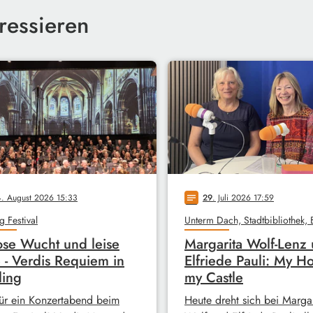
ressieren
4
. August 2026 15:33
29
. Juli 2026 17:59
notes
g Festival
ose Wucht und leise
Margarita Wolf-Lenz
 - Verdis Requiem in
Elfriede Pauli: My H
ling
my Castle
ür ein Konzertabend beim
Heute dreht sich bei Margar