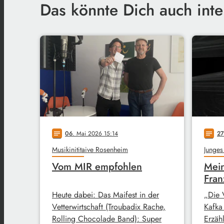
Das könnte Dich auch inte
06
. Mai 2026 15:14
27
notes
notes
Musikinititaive Rosenheim
Junges
Vom MIR empfohlen
Mein
Fran
Heute dabei: Das Maifest in der
„Die 
Vetterwirtschaft (Troubadix Rache,
Kafka
Rolling Chocolade Band): Super
Erzähl