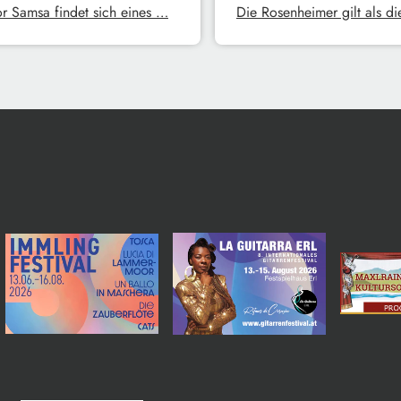
r Samsa findet sich eines …
Die Rosenheimer gilt als d