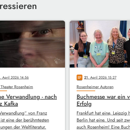
ressieren
. April 2026 14:56
21
. April 2026 15:27
notes
 Theater Rosenheim
Rosenheimer Autoren
e Verwandlung - nach
Buchmesse war ein v
z Kafka
Erfolg
Verwandlung“ von Franz
Frankfurt hat eine, Leipzig 
 ist eine der berühmtesten
Berlin hat eine. Und seit zw
ungen der Weltliteratur.
auch Rosenheim! Eine Buc