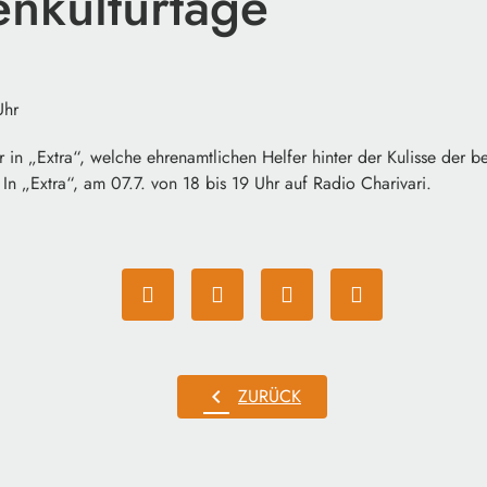
enkulturtage
Uhr
in „Extra“, welche ehrenamtlichen Helfer hinter der Kulisse der 
 In „Extra“, am 07.7. von 18 bis 19 Uhr auf Radio Charivari.
chevron_left
ZURÜCK