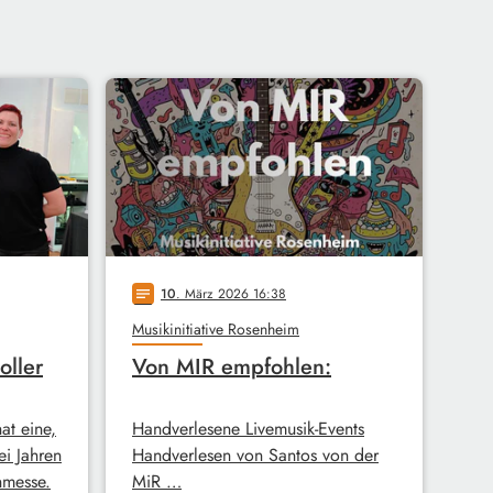
10
. März 2026 16:38
notes
Musikinitiative Rosenheim
oller
Von MIR empfohlen:
hat eine,
Handverlesene Livemusik-Events
ei Jahren
Handverlesen von Santos von der
hmesse.
MiR …