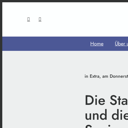
Home
Über 
in Extra, am Donners
Die Sta
und di