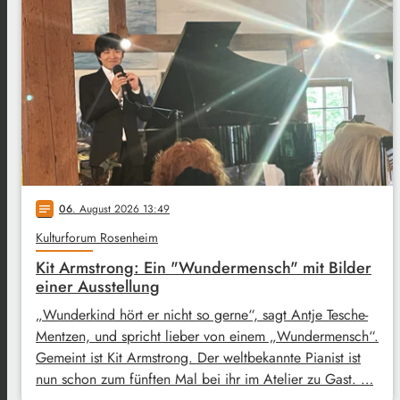
06
. August 2026 13:49
notes
Kulturforum Rosenheim
Kit Armstrong: Ein "Wundermensch" mit Bilder
einer Ausstellung
„Wunderkind hört er nicht so gerne“, sagt Antje Tesche-
Mentzen, und spricht lieber von einem „Wundermensch“.
Gemeint ist Kit Armstrong. Der weltbekannte Pianist ist
nun schon zum fünften Mal bei ihr im Atelier zu Gast. …