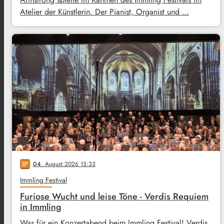
Atelier der Künstlerin. Der Pianist, Organist und …
04
. August 2026 15:33
notes
Immling Festival
Furiose Wucht und leise Töne - Verdis Requiem
in Immling
Was für ein Konzertabend beim Immling Festival! Verdis