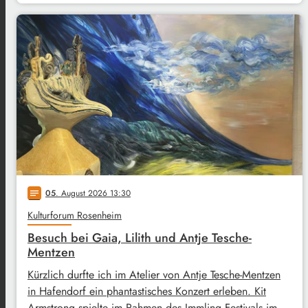
05
. August 2026 13:30
notes
Kulturforum Rosenheim
Besuch bei Gaia, Lilith und Antje Tesche-
Mentzen
Kürzlich durfte ich im Atelier von Antje Tesche-Mentzen
in Hafendorf ein phantastisches Konzert erleben. Kit
Armstrong spielte im Rahmen des Immling Festivals im