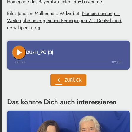
Homepage des BayernLab unter Ldbv.bayern.de
Bild: Joachim Müllerchen; Wdwdbot;
Namensnennung –
Weitergabe unter gleichen Bedingungen 2.0 Deutschland
;
de.wikipedia.org
play_arrow
DUxH_PC (3)
00:00
09:08
chevron_left
ZURÜCK
Das könnte Dich auch interessieren