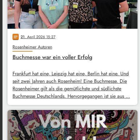
21
. April 2026 15:27
notes
Rosenheimer Autoren
Buchmesse war ein voller Erfolg
Frankfurt hat eine, Leipzig hat eine, Berlin hat eine. Und
seit zwei Jahren auch Rosenheim! Eine Buchmesse. Die
Rosenheimer gilt als die gemütlichste und südlichste
Buchmesse Deutschlands. Hervorgegangen ist sie aus …