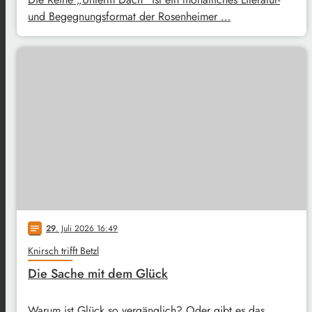
und Begegnungsformat der Rosenheimer …
29
. Juli 2026 16:49
notes
Knirsch trifft Betzl
Die Sache mit dem Glück
Warum ist Glück so vergänglich? Oder gibt es das