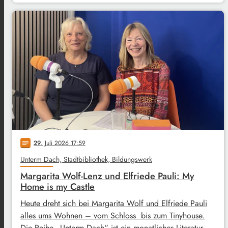
29
. Juli 2026 17:59
notes
Unterm Dach, Stadtbibliothek, Bildungswerk
Margarita Wolf-Lenz und Elfriede Pauli: My
Home is my Castle
Heute dreht sich bei Margarita Wolf und Elfriede Pauli
alles ums Wohnen – vom Schloss bis zum Tinyhouse.
Die Reihe „Unterm Dach“ ist ein monatliches Literatur-