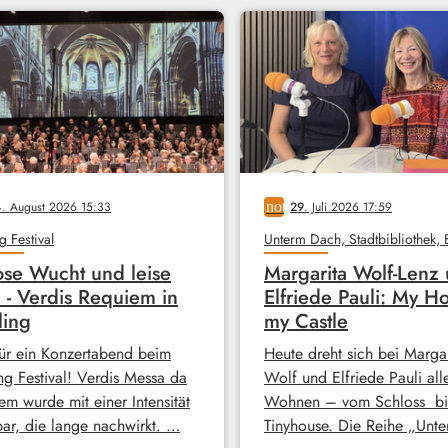
4
. August 2026 15:33
notes
29
. Juli 2026 17:59
g Festival
ose Wucht und leise
Margarita Wolf-Lenz
 - Verdis Requiem in
Elfriede Pauli: My H
ling
my Castle
ür ein Konzertabend beim
Heute dreht sich bei Margar
ng Festival! Verdis Messa da
Wolf und Elfriede Pauli all
em wurde mit einer Intensität
Wohnen – vom Schloss bi
bar, die lange nachwirkt. …
Tinyhouse. Die Reihe „Unt