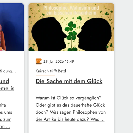
notes
29
. Juli 2026 16:49
Unterm Dach, Stadtbibliothek, Bildungswerk
Knirsch trifft Betzl
 und
Die Sache mit dem Glück
ome is
Warum ist Glück so vergänglich?
ita
Oder gibt es das dauerhafte Glück
es ums
doch? Was sagen Philosophen von
s zum
der Antike bis heute dazu? Was …
erm …