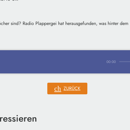
öcher sind? Radio Plappergei hat herausgefunden, was hinter de
row
00:00
chevron_left
ZURÜCK
ressieren