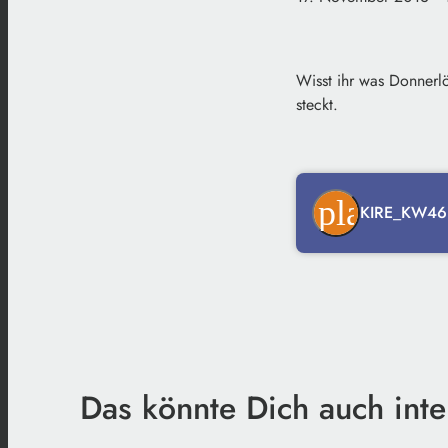
Wisst ihr was Donnerl
steckt.
play_ar
KIRE_KW46
Das könnte Dich auch inte