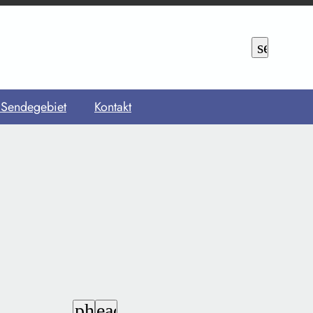
search
 Sendegebiet
Kontakt
chrome_reader_mode
headphones