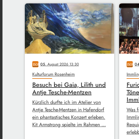
notes
05
. August 2026 13:30
notes
0
Kulturforum Rosenheim
Immlin
Besuch bei Gaia, Lilith und
Furi
Antje Tesche-Mentzen
Töne
Imm
Kürzlich durfte ich im Atelier von
Antje Tesche-Mentzen in Hafendorf
Was f
ein phantastisches Konzert erleben.
Immli
Kit Armstrong spielte im Rahmen …
Requi
erleb