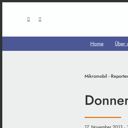
Home
Über 
Mikromobil - Reporte
Donner
17. November 2013
·