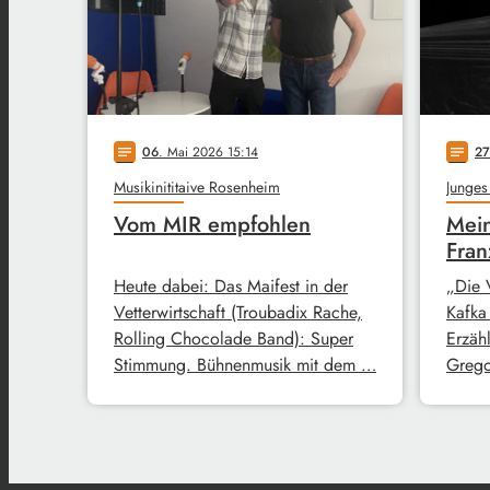
06
. Mai 2026 15:14
27
notes
notes
Musikinititaive Rosenheim
Junges
Vom MIR empfohlen
Mein
Fran
Heute dabei: Das Maifest in der
„Die 
Vetterwirtschaft (Troubadix Rache,
Kafka
Rolling Chocolade Band): Super
Erzähl
Stimmung. Bühnenmusik mit dem …
Grego