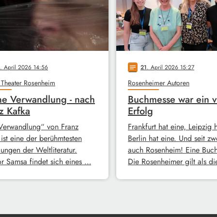
. April 2026 14:56
21
. April 2026 15:27
notes
 Theater Rosenheim
Rosenheimer Autoren
e Verwandlung - nach
Buchmesse war ein v
z Kafka
Erfolg
Verwandlung“ von Franz
Frankfurt hat eine, Leipzig 
 ist eine der berühmtesten
Berlin hat eine. Und seit zw
ungen der Weltliteratur.
auch Rosenheim! Eine Buc
r Samsa findet sich eines …
Die Rosenheimer gilt als d