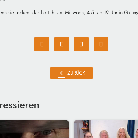
wenn sie rocken, das hört Ihr am Mittwoch, 4.5. ab 19 Uhr in Gala
chevron_left
ZURÜCK
ressieren