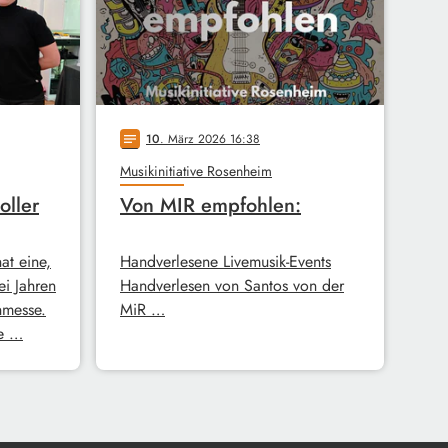
10
. März 2026 16:38
notes
Musikinitiative Rosenheim
oller
Von MIR empfohlen:
hat eine,
Handverlesene Livemusik-Events
ei Jahren
Handverlesen von Santos von der
hmesse.
MiR …
ie …