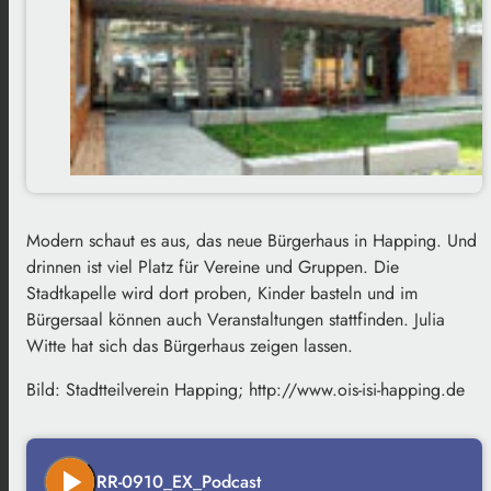
Modern schaut es aus, das neue Bürgerhaus in Happing. Und
drinnen ist viel Platz für Vereine und Gruppen. Die
Stadtkapelle wird dort proben, Kinder basteln und im
Bürgersaal können auch Veranstaltungen stattfinden. Julia
Witte hat sich das Bürgerhaus zeigen lassen.
Bild: Stadtteilverein Happing; http://www.ois-isi-happing.de
play_arrow
RR-0910_EX_Podcast