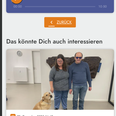
00:00
10:50
chevron_left
ZURÜCK
Das könnte Dich auch interessieren