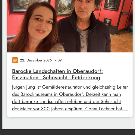
22
. Dezember 2025 17:09
notes
Barocke Landschaften in Oberaudorf:
Faszination - Sehnsucht - Entdeckung
Jürgen Jung ist Gemälderestaurator und gleichzeitig Leiter
des Barockmuseums in Oberaudorf. Derzeit kann man
dort barocke Landschaften erleben und die Sehnsucht
der Maler vor 300 Jahren erspüren. Conni Lechner hat …