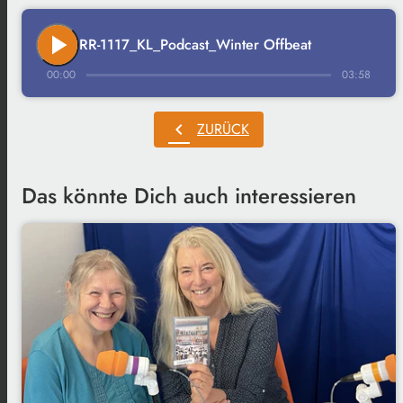
play_arrow
RR-1117_KL_Podcast_Winter Offbeat
00:00
03:58
chevron_left
ZURÜCK
Das könnte Dich auch interessieren