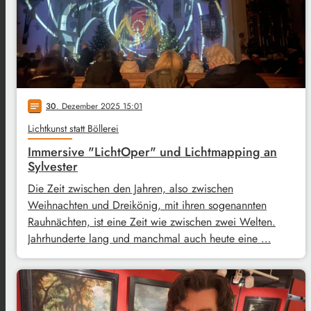
30
. Dezember 2025 15:01
notes
Lichtkunst statt Böllerei
Immersive "LichtOper" und Lichtmapping an
Sylvester
Die Zeit zwischen den Jahren, also zwischen
Weihnachten und Dreikönig, mit ihren sogenannten
Rauhnächten, ist eine Zeit wie zwischen zwei Welten.
Jahrhunderte lang und manchmal auch heute eine …