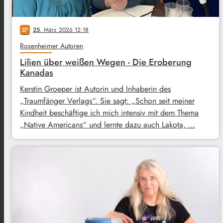
25
. März 2026 12:18
notes
Rosenheimer Autoren
Lilien über weißen Wegen - Die Eroberung
Kanadas
Kerstin Groeper ist Autorin und Inhaberin des
„Traumfänger Verlags“. Sie sagt: „Schon seit meiner
Kindheit beschäftige ich mich intensiv mit dem Thema
„Native Americans“ und lernte dazu auch Lakota, …