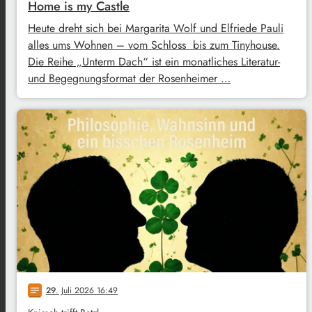
Home is my Castle
Heute dreht sich bei Margarita Wolf und Elfriede Pauli
alles ums Wohnen – vom Schloss bis zum Tinyhouse.
Die Reihe „Unterm Dach“ ist ein monatliches Literatur-
und Begegnungsformat der Rosenheimer …
29
. Juli 2026 16:49
notes