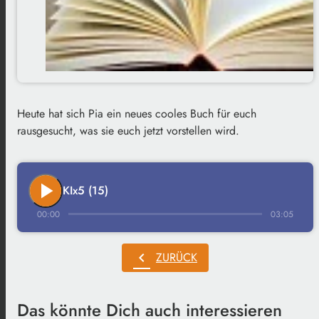
Heute hat sich Pia ein neues cooles Buch für euch
rausgesucht, was sie euch jetzt vorstellen wird.
play_arrow
KIx5 (15)
00:00
03:05
chevron_left
ZURÜCK
Das könnte Dich auch interessieren