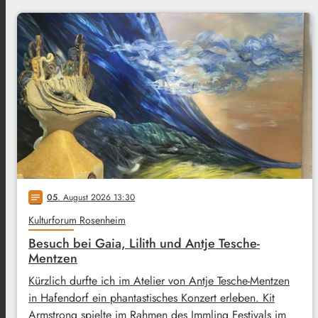
05
. August 2026 13:30
notes
Kulturforum Rosenheim
Besuch bei Gaia, Lilith und Antje Tesche-
Mentzen
Kürzlich durfte ich im Atelier von Antje Tesche-Mentzen
in Hafendorf ein phantastisches Konzert erleben. Kit
Armstrong spielte im Rahmen des Immling Festivals im