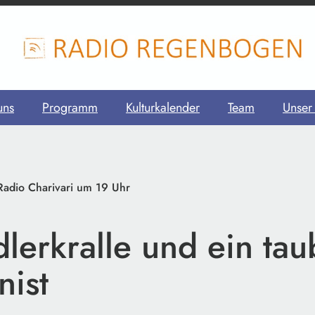
uns
Programm
Kulturkalender
Team
Unser
adio Charivari um 19 Uhr
lerkralle und ein tau
ist