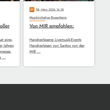
10
. März 2026 16:38
notes
Musikinitiative Rosenheim
oller
Von MIR empfohlen:
hat eine,
Handverlesene Livemusik-Events
ei Jahren
Handverlesen von Santos von der
hmesse.
MiR …
ie …