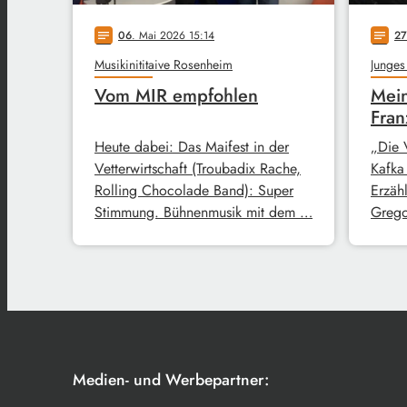
06
. Mai 2026 15:14
27
notes
notes
Musikinititaive Rosenheim
Junges
Vom MIR empfohlen
Mein
Fran
Heute dabei: Das Maifest in der
„Die 
Vetterwirtschaft (Troubadix Rache,
Kafka
Rolling Chocolade Band): Super
Erzähl
Stimmung. Bühnenmusik mit dem …
Grego
Medien- und Werbepartner: