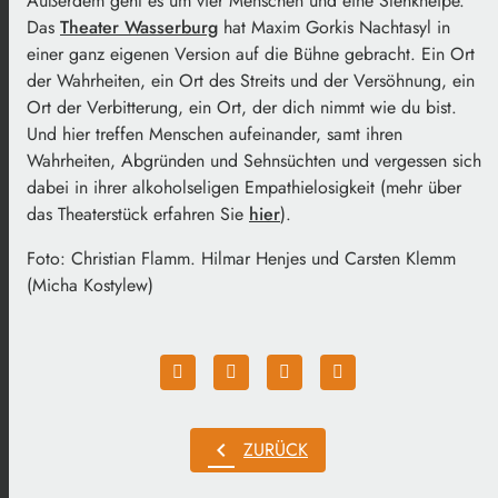
Außerdem geht es um vier Menschen und eine Stehkneipe.
Das
Theater Wasserburg
hat Maxim Gorkis Nachtasyl in
einer ganz eigenen Version auf die Bühne gebracht. Ein Ort
der Wahrheiten, ein Ort des Streits und der Versöhnung, ein
Ort der Verbitterung, ein Ort, der dich nimmt wie du bist.
Und hier treffen Menschen aufeinander, samt ihren
Wahrheiten, Abgründen und Sehnsüchten und vergessen sich
dabei in ihrer alkoholseligen Empathielosigkeit (mehr über
das Theaterstück erfahren Sie
hier
).
Foto: Christian Flamm. Hilmar Henjes und Carsten Klemm
(Micha Kostylew)
chevron_left
ZURÜCK