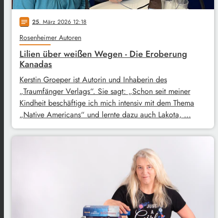
25
. März 2026 12:18
notes
Rosenheimer Autoren
Lilien über weißen Wegen - Die Eroberung
Kanadas
Kerstin Groeper ist Autorin und Inhaberin des
„Traumfänger Verlags“. Sie sagt: „Schon seit meiner
Kindheit beschäftige ich mich intensiv mit dem Thema
„Native Americans“ und lernte dazu auch Lakota, …