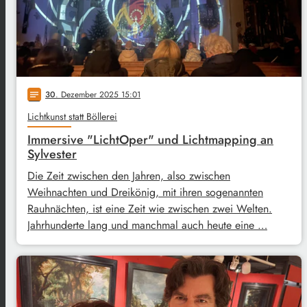
30
. Dezember 2025 15:01
notes
Lichtkunst statt Böllerei
Immersive "LichtOper" und Lichtmapping an
Sylvester
Die Zeit zwischen den Jahren, also zwischen
Weihnachten und Dreikönig, mit ihren sogenannten
Rauhnächten, ist eine Zeit wie zwischen zwei Welten.
Jahrhunderte lang und manchmal auch heute eine …