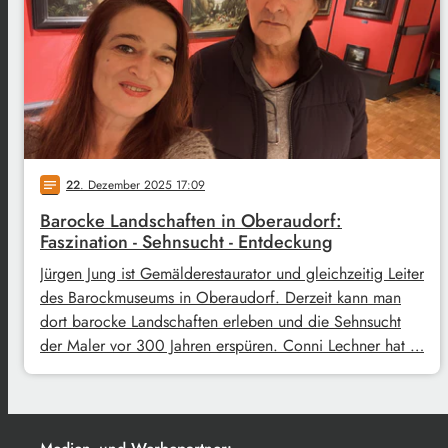
22
. Dezember 2025 17:09
notes
Barocke Landschaften in Oberaudorf:
Faszination - Sehnsucht - Entdeckung
Jürgen Jung ist Gemälderestaurator und gleichzeitig Leiter
des Barockmuseums in Oberaudorf. Derzeit kann man
dort barocke Landschaften erleben und die Sehnsucht
der Maler vor 300 Jahren erspüren. Conni Lechner hat …