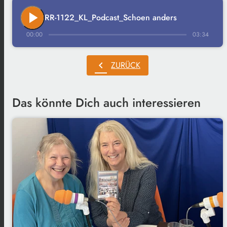
play_arrow
RR-1122_KL_Podcast_Schoen anders
00:00
03:34
chevron_left
ZURÜCK
Das könnte Dich auch interessieren