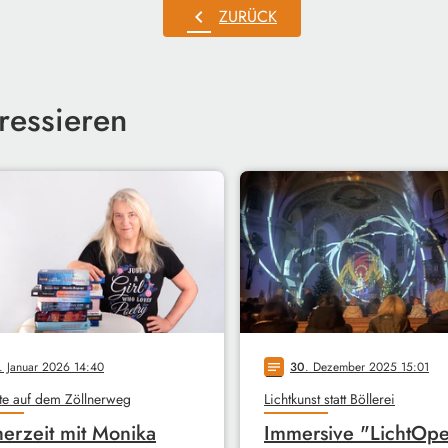
chevron_left
ZURÜCK
ressieren
. Januar 2026 14:40
30
. Dezember 2025 15:01
notes
te auf dem Zöllnerweg
Lichtkunst statt Böllerei
erzeit mit Monika
Immersive "LichtOpe