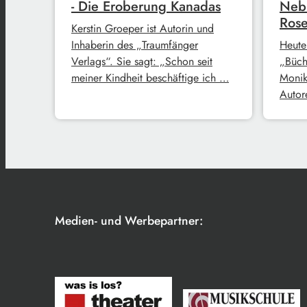
- Die Eroberung Kanadas
Neb
Rose
Kerstin Groeper ist Autorin und
Inhaberin des „Traumfänger
Heute
Verlags“. Sie sagt: „Schon seit
„Büch
meiner Kindheit beschäftige ich …
Monik
Autore
Medien- und Werbepartner: