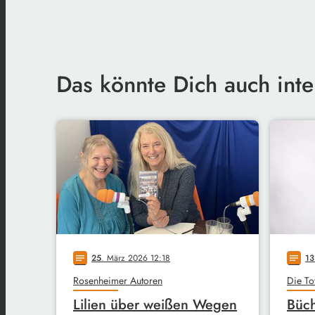
Das könnte Dich auch inte
25
. März 2026 12:18
13
notes
notes
Rosenheimer Autoren
Die To
Lilien über weißen Wegen
Büch