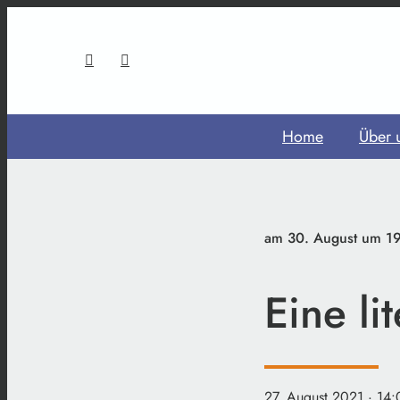
Home
Über 
am 30. August um 19
Eine l
27. August 2021
· 14: