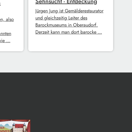
Sehnsucht - Entdeckung
n
Jürgen Jung ist Gemälderestaurator
und gleichzeitig Leiter des
n, also
Barockmuseums in Oberaudorf.
Derzeit kann man dort barocke …
annten
 wie …