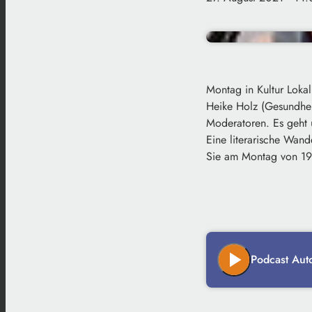
Montag in Kultur Loka
Heike Holz (Gesundhei
Moderatoren. Es geht
Eine literarische Wan
Sie am Montag von 19 
play_arrow
Podcast Au